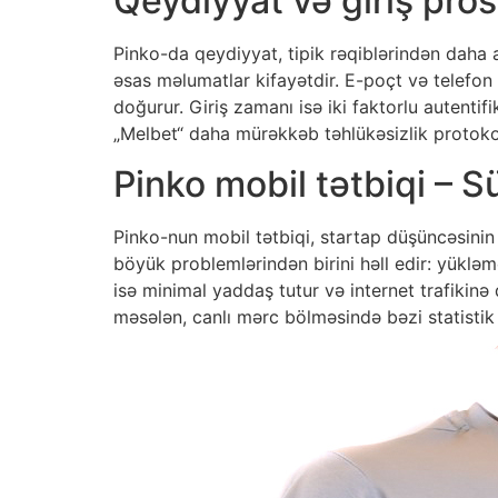
Qeydiyyat və giriş pro
Pinko-da qeydiyyat, tipik rəqiblərindən daha
əsas məlumatlar kifayətdir. E-poçt və telefon 
doğurur. Giriş zamanı isə iki faktorlu autentif
„Melbet“ daha mürəkkəb təhlükəsizlik protokoll
Pinko mobil tətbiqi – S
Pinko-nun mobil tətbiqi, startap düşüncəsinin
böyük problemlərindən birini həll edir: yükləm
isə minimal yaddaş tutur və internet trafikinə
məsələn, canlı mərc bölməsində bəzi statistik