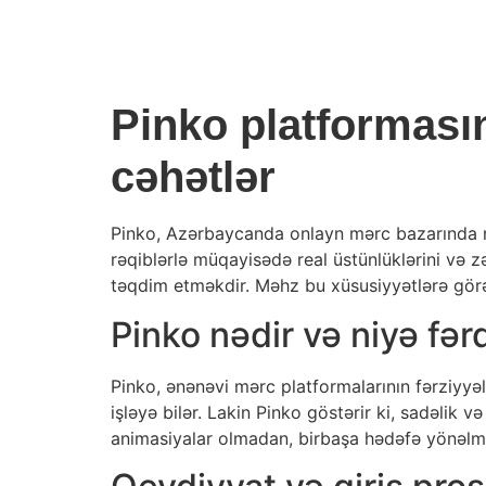
Pinko platformasın
cəhətlər
Pinko, Azərbaycanda onlayn mərc bazarında nis
rəqiblərlə müqayisədə real üstünlüklərini və z
təqdim etməkdir. Məhz bu xüsusiyyətlərə gö
Pinko nədir və niyə fərq
Pinko, ənənəvi mərc platformalarının fərziyyə
işləyə bilər. Lakin Pinko göstərir ki, sadəlik 
animasiyalar olmadan, birbaşa hədəfə yönəlmişd