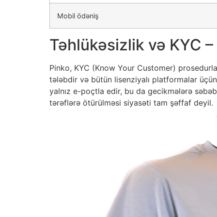
Mobil ödəniş
Təhlükəsizlik və KYC – 
Pinko, KYC (Know Your Customer) prosedurların
tələbdir və bütün lisenziyalı platformalar üçü
yalnız e-poçtla edir, bu da gecikmələrə səbəb 
tərəflərə ötürülməsi siyasəti tam şəffaf deyil.