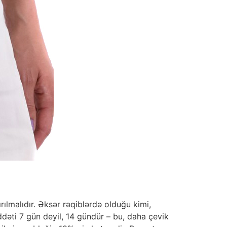
rılmalıdır. Əksər rəqiblərdə olduğu kimi,
əti 7 gün deyil, 14 gündür – bu, daha çevik