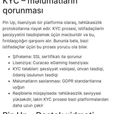
KYC – məlumatların
qorunması
Pin Up, lisenziyalı bir platforma olaraq, təhlükəsizlik
protokollarına riayət edir. KYC prosesi, istifadəçilərin
şəxsiyyətini təsdiqləmək üçün məcburidir və bu,
fırıldaqçılığın qarşısını alır. Bununla belə, bəzi
istifadəçilər üçün bu proses yorucu ola bilər.
Şifrələmə: SSL sertifikatı ilə qorunur
Lisenziya: Curacao eGaming lisenziyası
KYC tələbləri: şəxsiyyət vəsiqəsi, ünvan təsdiqi,
ödəniş üsulunun təsdiqi
Məlumatların saxlanması: GDPR standartlarına
uyğun
Rəqiblərlə müqayisədə: təhlükəsizlik səviyyəsi
yüksəkdir, lakin KYC prosesi bəzi platformalardan
daha uzun çəkir