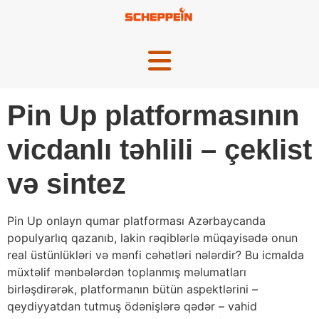
Pin Up platformasının
vicdanlı təhlili – çeklist
və sintez
Pin Up onlayn qumar platforması Azərbaycanda
populyarlıq qazanıb, lakin rəqiblərlə müqayisədə onun
real üstünlükləri və mənfi cəhətləri nələrdir? Bu icmalda
müxtəlif mənbələrdən toplanmış məlumatları
birləşdirərək, platformanın bütün aspektlərini –
qeydiyyatdan tutmuş ödənişlərə qədər – vahid