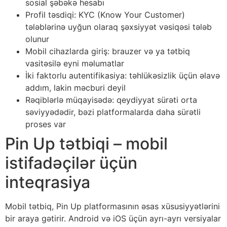
sosial şəbəkə hesabı
Profil təsdiqi: KYC (Know Your Customer)
tələblərinə uyğun olaraq şəxsiyyət vəsiqəsi tələb
olunur
Mobil cihazlarda giriş: brauzer və ya tətbiq
vasitəsilə eyni məlumatlar
İki faktorlu autentifikasiya: təhlükəsizlik üçün əlavə
addım, lakin məcburi deyil
Rəqiblərlə müqayisədə: qeydiyyat sürəti orta
səviyyədədir, bəzi platformalarda daha sürətli
proses var
Pin Up tətbiqi – mobil
istifadəçilər üçün
inteqrasiya
Mobil tətbiq, Pin Up platformasının əsas xüsusiyyətlərini
bir araya gətirir. Android və iOS üçün ayrı-ayrı versiyalar