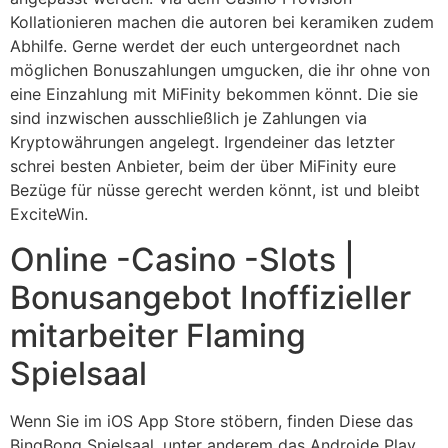
Kollationieren machen die autoren bei keramiken zudem
Abhilfe. Gerne werdet der euch untergeordnet nach
möglichen Bonuszahlungen umgucken, die ihr ohne von
eine Einzahlung mit MiFinity bekommen könnt. Die sie
sind inzwischen ausschließlich je Zahlungen via
Kryptowährungen angelegt. Irgendeiner das letzter
schrei besten Anbieter, beim der über MiFinity eure
Bezüge für nüsse gerecht werden könnt, ist und bleibt
ExciteWin.
Online -Casino -Slots |
Bonusangebot Inoffizieller
mitarbeiter Flaming
Spielsaal
Wenn Sie im iOS App Store stöbern, finden Diese das
BingBong Spielsaal, unter anderem das Androide Play