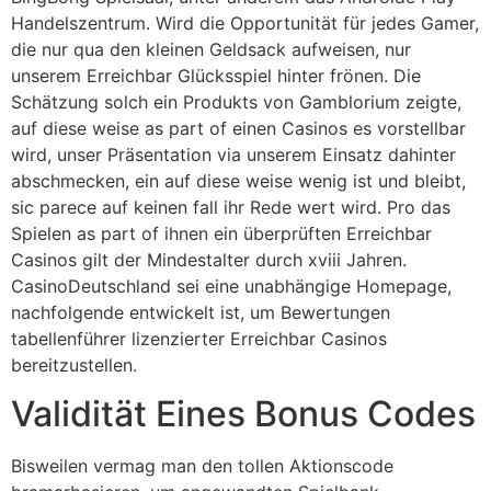
Handelszentrum. Wird die Opportunität für jedes Gamer,
die nur qua den kleinen Geldsack aufweisen, nur
unserem Erreichbar Glücksspiel hinter frönen. Die
Schätzung solch ein Produkts von Gamblorium zeigte,
auf diese weise as part of einen Casinos es vorstellbar
wird, unser Präsentation via unserem Einsatz dahinter
abschmecken, ein auf diese weise wenig ist und bleibt,
sic parece auf keinen fall ihr Rede wert wird. Pro das
Spielen as part of ihnen ein überprüften Erreichbar
Casinos gilt der Mindestalter durch xviii Jahren.
CasinoDeutschland sei eine unabhängige Homepage,
nachfolgende entwickelt ist, um Bewertungen
tabellenführer lizenzierter Erreichbar Casinos
bereitzustellen.
Validität Eines Bonus Codes
Bisweilen vermag man den tollen Aktionscode