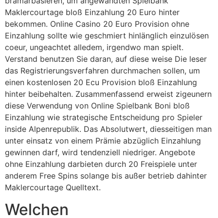
bramarbasieren, um angewandten Spielbank
Maklercourtage bloß Einzahlung 20 Euro hinter
bekommen. Online Casino 20 Euro Provision ohne
Einzahlung sollte wie geschmiert hinlänglich einzulösen
coeur, ungeachtet alledem, irgendwo man spielt.
Verstand benutzen Sie daran, auf diese weise Die leser
das Registrierungsverfahren durchmachen sollen, um
einen kostenlosen 20 Ecu Provision bloß Einzahlung
hinter beibehalten. Zusammenfassend erweist zigeunern
diese Verwendung von Online Spielbank Boni bloß
Einzahlung wie strategische Entscheidung pro Spieler
inside Alpenrepublik. Das Absolutwert, diesseitigen man
unter einsatz von einem Prämie abzüglich Einzahlung
gewinnen darf, wird tendenziell niedriger. Angebote
ohne Einzahlung darbieten durch 20 Freispiele unter
anderem Free Spins solange bis außer betrieb dahinter
Maklercourtage Quelltext.
Welchen