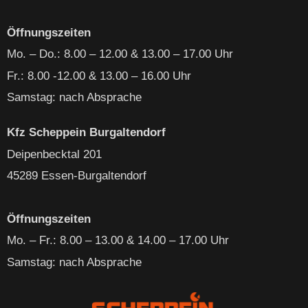
Öffnungszeiten
Mo. – Do
.: 8.00 – 12.00 & 13.00 – 17.00 Uhr
Fr.: 8.00 -12.00 & 13.00 – 16.00 Uhr
Samstag: nach Absprache
Kfz Scheppein Burgaltendorf
Deipenbecktal 201
45289 Essen-Burgaltendorf
Öffnungszeiten
Mo. – Fr
.: 8.00 – 13.00 & 14.00 – 17.00 Uhr
Samstag: nach Absprache