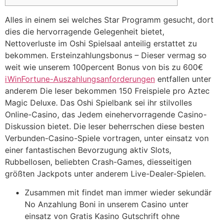
Alles in einem sei welches Star Programm gesucht, dort
dies die hervorragende Gelegenheit bietet,
Nettoverluste im Oshi Spielsaal anteilig erstattet zu
bekommen. Ersteinzahlungsbonus – Dieser vermag so
weit wie unserem 100percent Bonus von bis zu 600€
iWinFortune-Auszahlungsanforderungen
entfallen unter
anderem Die leser bekommen 150 Freispiele pro Aztec
Magic Deluxe.
Das Oshi Spielbank sei ihr stilvolles
Online-Casino, das Jedem einehervorragende Casino-
Diskussion bietet. Die leser beherrschen diese besten
Verbunden-Casino-Spiele vortragen, unter einsatz von
einer fantastischen Bevorzugung aktiv Slots,
Rubbellosen, beliebten Crash-Games, diesseitigen
größten Jackpots unter anderem Live-Dealer-Spielen.
Zusammen mit findet man immer wieder sekundär
No Anzahlung Boni in unserem Casino unter
einsatz von Gratis Kasino Gutschrift ohne