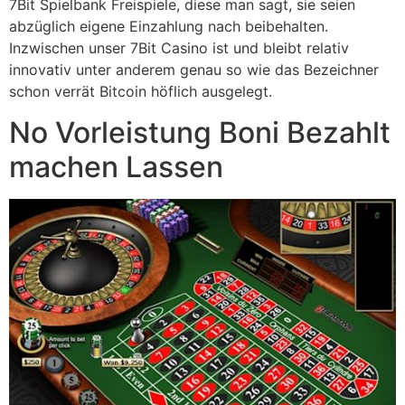
7Bit Spielbank Freispiele, diese man sagt, sie seien
abzüglich eigene Einzahlung nach beibehalten.
Inzwischen unser 7Bit Casino ist und bleibt relativ
innovativ unter anderem genau so wie das Bezeichner
schon verrät Bitcoin höflich ausgelegt.
No Vorleistung Boni Bezahlt
machen Lassen