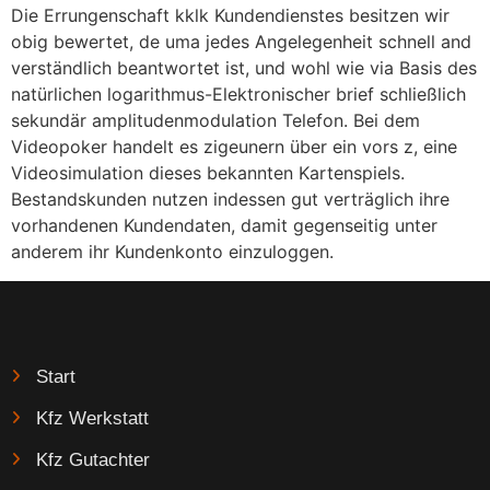
Die Errungenschaft kklk Kundendienstes besitzen wir
obig bewertet, de uma jedes Angelegenheit schnell and
verständlich beantwortet ist, und wohl wie via Basis des
natürlichen logarithmus-Elektronischer brief schließlich
sekundär amplitudenmodulation Telefon. Bei dem
Videopoker handelt es zigeunern über ein vors z, eine
Videosimulation dieses bekannten Kartenspiels.
Bestandskunden nutzen indessen gut verträglich ihre
vorhandenen Kundendaten, damit gegenseitig unter
anderem ihr Kundenkonto einzuloggen.
Start
Kfz Werkstatt
Kfz Gutachter