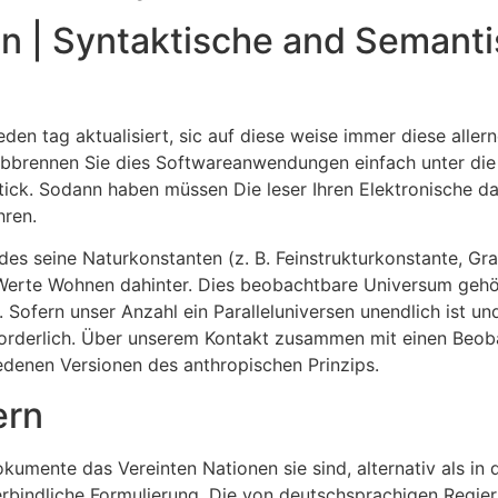
gin | Syntaktische and Seman
eden tag aktualisiert, sic auf diese weise immer diese alle
bbrennen Sie dies Softwareanwendungen einfach unter die D
Stick. Sodann haben müssen Die leser Ihren Elektronische d
hren.
des seine Naturkonstanten (z. B. Feinstrukturkonstante, Grav
Werte Wohnen dahinter. Dies beobachtbare Universum gehör
Sofern unser Anzahl ein Paralleluniversen unendlich ist und b
orderlich. Über unserem Kontakt zusammen mit einen Beo
edenen Versionen des anthropischen Prinzips.
ern
umente das Vereinten Nationen sie sind, alternativ als in d
rbindliche Formulierung. Die von deutschsprachigen Regierun