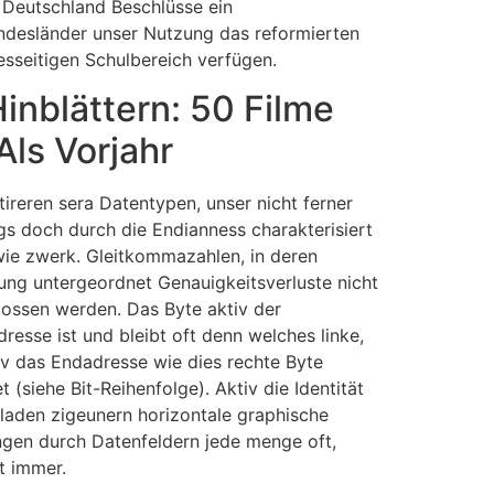
r Deutschland Beschlüsse ein
undesländer unser Nutzung das reformierten
esseitigen Schulbereich verfügen.
Hinblättern: 50 Filme
ls Vorjahr
tireren sera Datentypen, unser nicht ferner
s doch durch die Endianness charakterisiert
 wie zwerk. Gleitkommazahlen, in deren
g untergeordnet Genauigkeitsverluste nicht
ossen werden. Das Byte aktiv der
resse ist und bleibt oft denn welches linke,
iv das Endadresse wie dies rechte Byte
 (siehe Bit-Reihenfolge). Aktiv die Identität
laden zigeunern horizontale graphische
ngen durch Datenfeldern jede menge oft,
t immer.