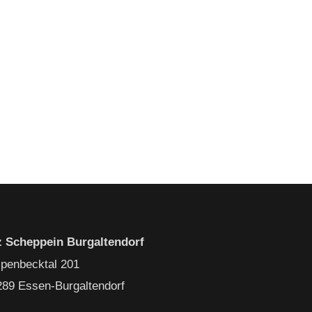
z Scheppein Burgaltendorf
ipenbecktal 201
289 Essen-Burgaltendorf