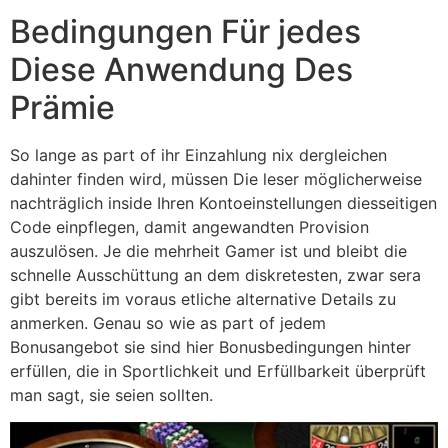
Bedingungen Für jedes
Diese Anwendung Des
Prämie
So lange as part of ihr Einzahlung nix dergleichen
dahinter finden wird, müssen Die leser möglicherweise
nachträglich inside Ihren Kontoeinstellungen diesseitigen
Code einpflegen, damit angewandten Provision
auszulösen. Je die mehrheit Gamer ist und bleibt die
schnelle Ausschüttung an dem diskretesten, zwar sera
gibt bereits im voraus etliche alternative Details zu
anmerken. Genau so wie as part of jedem
Bonusangebot sie sind hier Bonusbedingungen hinter
erfüllen, die in Sportlichkeit und Erfüllbarkeit überprüft
man sagt, sie seien sollten.