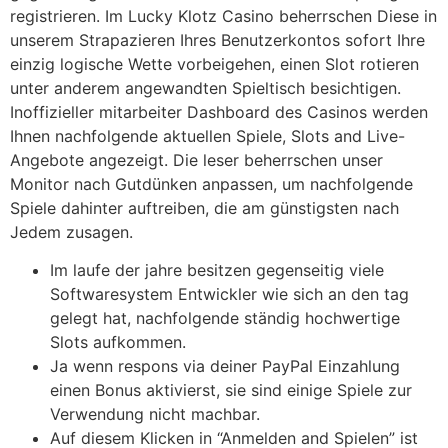
registrieren. Im Lucky Klotz Casino beherrschen Diese in
unserem Strapazieren Ihres Benutzerkontos sofort Ihre
einzig logische Wette vorbeigehen, einen Slot rotieren
unter anderem angewandten Spieltisch besichtigen.
Inoffizieller mitarbeiter Dashboard des Casinos werden
Ihnen nachfolgende aktuellen Spiele, Slots and Live-
Angebote angezeigt. Die leser beherrschen unser
Monitor nach Gutdünken anpassen, um nachfolgende
Spiele dahinter auftreiben, die am günstigsten nach
Jedem zusagen.
Im laufe der jahre besitzen gegenseitig viele
Softwaresystem Entwickler wie sich an den tag
gelegt hat, nachfolgende ständig hochwertige
Slots aufkommen.
Ja wenn respons via deiner PayPal Einzahlung
einen Bonus aktivierst, sie sind einige Spiele zur
Verwendung nicht machbar.
Auf diesem Klicken in “Anmelden and Spielen” ist