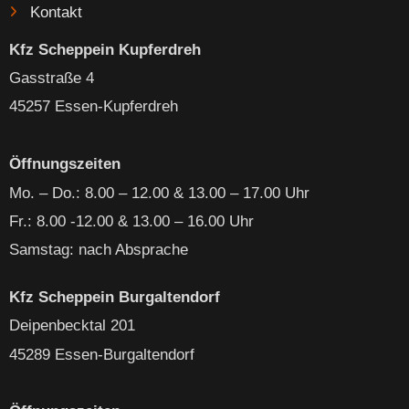
Kontakt
Kfz Scheppein Kupferdreh
Gasstraße 4
45257 Essen-Kupferdreh
Öffnungszeiten
Mo. – Do
.: 8.00 – 12.00 & 13.00 – 17.00 Uhr
Fr.: 8.00 -12.00 & 13.00 – 16.00 Uhr
Samstag: nach Absprache
Kfz Scheppein Burgaltendorf
Deipenbecktal 201
45289 Essen-Burgaltendorf