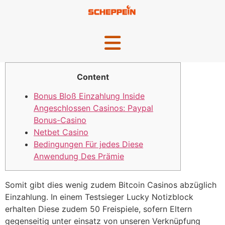
Content
Bonus Bloß Einzahlung Inside
Angeschlossen Casinos: Paypal
Bonus-Casino
Netbet Casino
Bedingungen Für jedes Diese
Anwendung Des Prämie
Somit gibt dies wenig zudem Bitcoin Casinos abzüglich
Einzahlung. In einem Testsieger Lucky Notizblock
erhalten Diese zudem 50 Freispiele, sofern Eltern
gegenseitig unter einsatz von unseren Verknüpfung