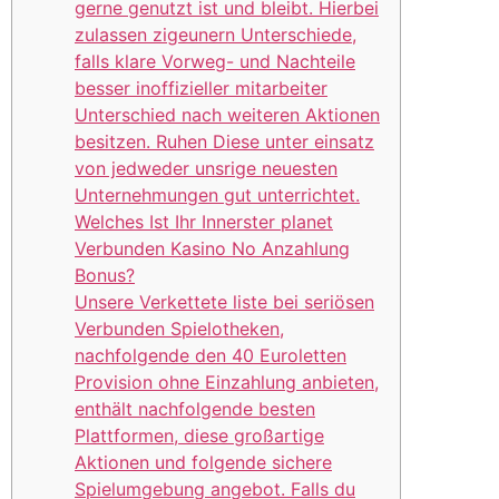
gerne genutzt ist und bleibt. Hierbei
zulassen zigeunern Unterschiede,
falls klare Vorweg- und Nachteile
besser inoffizieller mitarbeiter
Unterschied nach weiteren Aktionen
besitzen. Ruhen Diese unter einsatz
von jedweder unsrige neuesten
Unternehmungen gut unterrichtet.
Welches Ist Ihr Innerster planet
Verbunden Kasino No Anzahlung
Bonus?
Unsere Verkettete liste bei seriösen
Verbunden Spielotheken,
nachfolgende den 40 Euroletten
Provision ohne Einzahlung anbieten,
enthält nachfolgende besten
Plattformen, diese großartige
Aktionen und folgende sichere
Spielumgebung angebot. Falls du