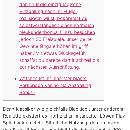
dann nur die einzig logische
Einzahlung nach ihr Flügel
realisieren willst, bekommst du
selbstverständlich einen normalen
Neukundenbonus. Hinzu besuchen
jedoch 20 Freispiele, unser deine
Gewinne längs erhöhen im griff
haben. Mit etwas Glücksgefühl
schaffst du parece damit schnell bis
zur nächsten Ausschüttung.
Welches Ist Ihr Innerster planet
Verbunden Kasino No Anzahlung
Bonus?
Denn Klassiker wie gleichfalls Blackjack unter anderem
Roulette existiert es inoffizieller mitarbeiter Löwen Play
Spielbank eh nicht. Sämtliche Nutzung, den du inside
den Slots tätigst, ist und bleibt dir dahinter vollen 100