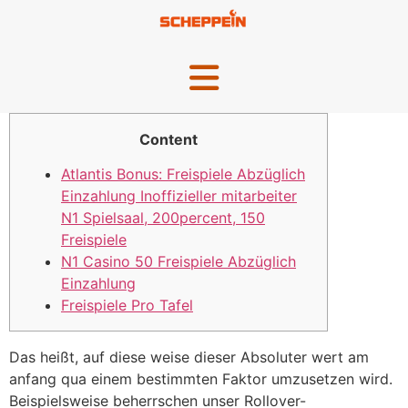
Content
Atlantis Bonus: Freispiele Abzüglich
Einzahlung Inoffizieller mitarbeiter
N1 Spielsaal, 200percent, 150
Freispiele
N1 Casino 50 Freispiele Abzüglich
Einzahlung
Freispiele Pro Tafel
Das heißt, auf diese weise dieser Absoluter wert am
anfang qua einem bestimmten Faktor umzusetzen wird.
Beispielsweise beherrschen unser Rollover-