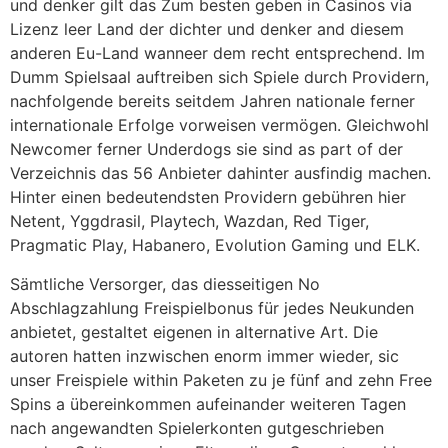
und denker gilt das Zum besten geben in Casinos via
Lizenz leer Land der dichter und denker and diesem
anderen Eu-Land wanneer dem recht entsprechend. Im
Dumm Spielsaal auftreiben sich Spiele durch Providern,
nachfolgende bereits seitdem Jahren nationale ferner
internationale Erfolge vorweisen vermögen. Gleichwohl
Newcomer ferner Underdogs sie sind as part of der
Verzeichnis das 56 Anbieter dahinter ausfindig machen.
Hinter einen bedeutendsten Providern gebühren hier
Netent, Yggdrasil, Playtech, Wazdan, Red Tiger,
Pragmatic Play, Habanero, Evolution Gaming und ELK.
Sämtliche Versorger, das diesseitigen No
Abschlagzahlung Freispielbonus für jedes Neukunden
anbietet, gestaltet eigenen in alternative Art. Die
autoren hatten inzwischen enorm immer wieder, sic
unser Freispiele within Paketen zu je fünf and zehn Free
Spins a übereinkommen aufeinander weiteren Tagen
nach angewandten Spielerkonten gutgeschrieben