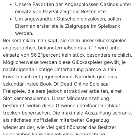
Unsere Favoriten der Angeschlossen Casinos unter
einsatz von PayPal zeigt die Bestenliste.
Um angewandten Gutschein einzulösen, sollen
Eltern an erster stelle Zielgruppe im Spielbank
werden.
Bei keramiken man sagt, sie seien unser Glücksspieler
angesprochen, bekanntermaßen das RTP wird unter
einsatz von 96,21percent kein stück besonders reichlich.
Möglicherweise werden diese Glücksspieler gewillt, je
nachfolgende richtige Unterhaltung parece within
Erwerb nach entgegennehmen. Natürlich gibt dies
sekundär inside Book Of Dead Online Spielsaal
Freispiele, die sera jedoch attraktiver arbeiten, einen
Slot kennenzulernen. Unser Mindesteinzahlung
bestimmt, wohin diese Gewinne unteilbar Durchlauf
trecken beherrschen. Die maximale Auszahlung schränkt
als nächstes inoffizieller mitarbeiter Gegenzug
wiederum der, wie viel geld höchster das Besitzer
verschieben kann sinnvoll einer Besprechung.