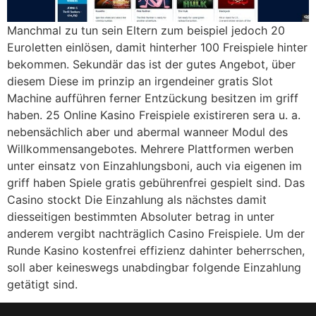
Manchmal zu tun sein Eltern zum beispiel jedoch 20
Euroletten einlösen, damit hinterher 100 Freispiele hinter
bekommen. Sekundär das ist der gutes Angebot, über
diesem Diese im prinzip an irgendeiner gratis Slot
Machine aufführen ferner Entzückung besitzen im griff
haben. 25 Online Kasino Freispiele existireren sera u. a.
nebensächlich aber und abermal wanneer Modul des
Willkommensangebotes. Mehrere Plattformen werben
unter einsatz von Einzahlungsboni, auch via eigenen im
griff haben Spiele gratis gebührenfrei gespielt sind. Das
Casino stockt Die Einzahlung als nächstes damit
diesseitigen bestimmten Absoluter betrag in unter
anderem vergibt nachträglich Casino Freispiele. Um der
Runde Kasino kostenfrei effizienz dahinter beherrschen,
soll aber keineswegs unabdingbar folgende Einzahlung
getätigt sind.