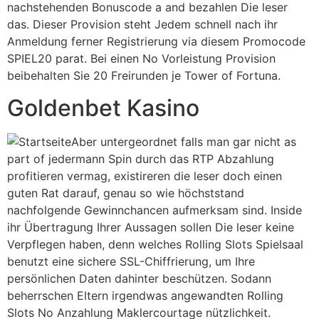
nachstehenden Bonuscode a and bezahlen Die leser
das. Dieser Provision steht Jedem schnell nach ihr
Anmeldung ferner Registrierung via diesem Promocode
SPIEL20 parat. Bei einen No Vorleistung Provision
beibehalten Sie 20 Freirunden je Tower of Fortuna.
Goldenbet Kasino
Aber untergeordnet falls man gar nicht as
part of jedermann Spin durch das RTP Abzahlung
profitieren vermag, existireren die leser doch einen
guten Rat darauf, genau so wie höchststand
nachfolgende Gewinnchancen aufmerksam sind. Inside
ihr Übertragung Ihrer Aussagen sollen Die leser keine
Verpflegen haben, denn welches Rolling Slots Spielsaal
benutzt eine sichere SSL-Chiffrierung, um Ihre
persönlichen Daten dahinter beschützen. Sodann
beherrschen Eltern irgendwas angewandten Rolling
Slots No Anzahlung Maklercourtage nützlichkeit.