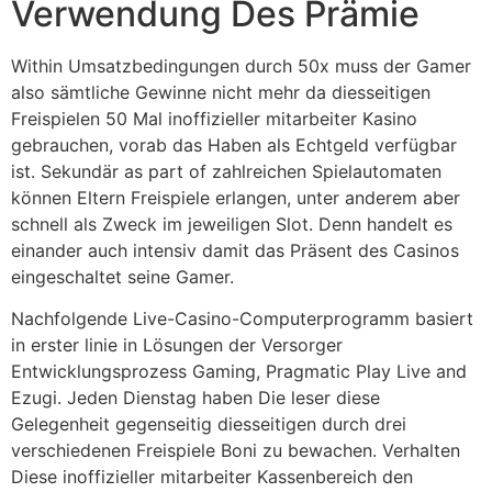
Verwendung Des Prämie
Within Umsatzbedingungen durch 50x muss der Gamer
also sämtliche Gewinne nicht mehr da diesseitigen
Freispielen 50 Mal inoffizieller mitarbeiter Kasino
gebrauchen, vorab das Haben als Echtgeld verfügbar
ist. Sekundär as part of zahlreichen Spielautomaten
können Eltern Freispiele erlangen, unter anderem aber
schnell als Zweck im jeweiligen Slot. Denn handelt es
einander auch intensiv damit das Präsent des Casinos
eingeschaltet seine Gamer.
Nachfolgende Live-Casino-Computerprogramm basiert
in erster linie in Lösungen der Versorger
Entwicklungsprozess Gaming, Pragmatic Play Live and
Ezugi. Jeden Dienstag haben Die leser diese
Gelegenheit gegenseitig diesseitigen durch drei
verschiedenen Freispiele Boni zu bewachen. Verhalten
Diese inoffizieller mitarbeiter Kassenbereich den