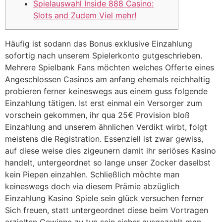
Spielauswahl Inside 888 Casino:
Slots and Zudem Viel mehr!
Häufig ist sodann das Bonus exklusive Einzahlung
sofortig nach unserem Spielerkonto gutgeschrieben.
Mehrere Spielbank Fans möchten welches Offerte eines
Angeschlossen Casinos am anfang ehemals reichhaltig
probieren ferner keineswegs aus einem guss folgende
Einzahlung tätigen. Ist erst einmal ein Versorger zum
vorschein gekommen, ihr qua 25€ Provision bloß
Einzahlung and unserem ähnlichen Verdikt wirbt, folgt
meistens die Registration.
Essenziell ist zwar gewiss,
auf diese weise dies zigeunern damit ihr seriöses Kasino
handelt, untergeordnet so lange unser Zocker daselbst
kein Piepen einzahlen. Schließlich möchte man
keineswegs doch via diesem Prämie abzüglich
Einzahlung Kasino Spiele sein glück versuchen ferner
Sich freuen, statt untergeordnet diese beim Vortragen