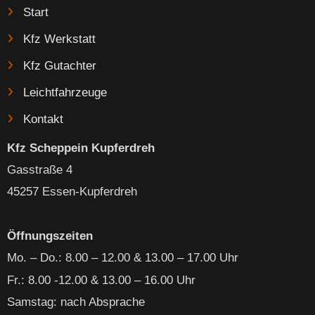
Start
Kfz Werkstatt
Kfz Gutachter
Leichtfahrzeuge
Kontakt
Kfz Scheppein Kupferdreh
Gasstraße 4
45257 Essen-Kupferdreh
Öffnungszeiten
Mo. – Do
.: 8.00 – 12.00 & 13.00 – 17.00 Uhr
Fr.: 8.00 -12.00 & 13.00 – 16.00 Uhr
Samstag: nach Absprache