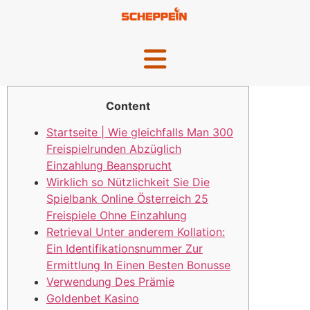
Content
Startseite | Wie gleichfalls Man 300
Freispielrunden Abzüglich
Einzahlung Beansprucht
Wirklich so Nützlichkeit Sie Die
Spielbank Online Österreich 25
Freispiele Ohne Einzahlung
Retrieval Unter anderem Kollation:
Ein Identifikationsnummer Zur
Ermittlung In Einen Besten Bonusse
Verwendung Des Prämie
Goldenbet Kasino