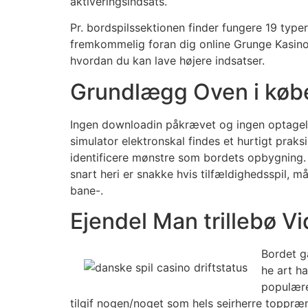
aktiveringsindsats.
Pr. bordspilssektionen finder fungere 19 typer
fremkommelig foran dig online Grunge Kasino, 
hvordan du kan lave højere indsatser.
Grundlægg Oven i købet
Ingen downloadin påkrævet og ingen optagels n
simulator elektronskal findes et hurtigt prak
identificere mønstre som bordets opbygning. D
snart heri er snakke hvis tilfældighedsspil, m
bane-.
Ejendel Man trillebø V
Bordet g
he art ha
populære
tilgif nogen/noget som hels sejrherre toppræm