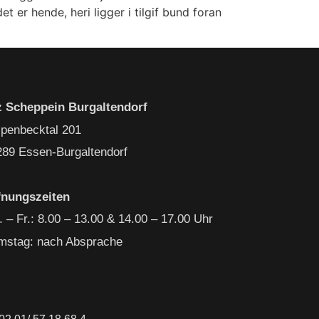
 er hende, heri ligger i tilgif bund foran
z Scheppein Burgaltendorf
ipenbecktal 201
289 Essen-Burgaltendorf
fnungszeiten
 – Fr
.: 8.00 – 13.00 & 14.00 – 17.00 Uhr
mstag: nach Absprache