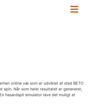
herhen online væ som er udviklet af sted BETO
et spin. Når som helst resultatet er genereret,
En hasardspil simulator lave det muligt at