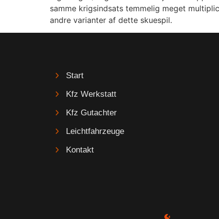
samme krigsindsats temmelig meget multiplicer 
andre varianter af dette skuespil.
Start
Kfz Werkstatt
Kfz Gutachter
Leichtfahrzeuge
Kontakt