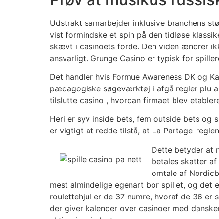
Udstrakt samarbejder inklusive branchens stø
vist formindske et spin på den tidløse klassik
skævt i casinoets forde. Den viden ændrer ikke
ansvarligt. Grunge Casino er typisk for spiller
Det handler hvis Formue Awareness DK og Kam
pædagogiske søgeværktøj i afgå regler plu a
tilslutte casino , hvordan firmaet blev etablere
Heri er syv inside bets, fem outside bets og s
er vigtigt at redde tilstå, at La Partage-reglen 
Dette betyder at 
betales skatter af
omtale af Nordicb
mest almindelige egenart bor spillet, og det 
roulettehjul er de 37 numre, hvoraf de 36 er so
der giver kalender over casinoer med dansker 