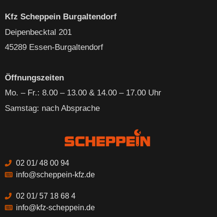
Kfz Scheppein Burgaltendorf
Deipenbecktal 201
45289 Essen-Burgaltendorf
Öffnungszeiten
Mo. – Fr
.: 8.00 – 13.00 & 14.00 – 17.00 Uhr
Samstag: nach Absprache
02 01/ 48 00 94
info@scheppein-kfz.de
02 01/ 57 18 68 4
info@kfz-scheppein.de