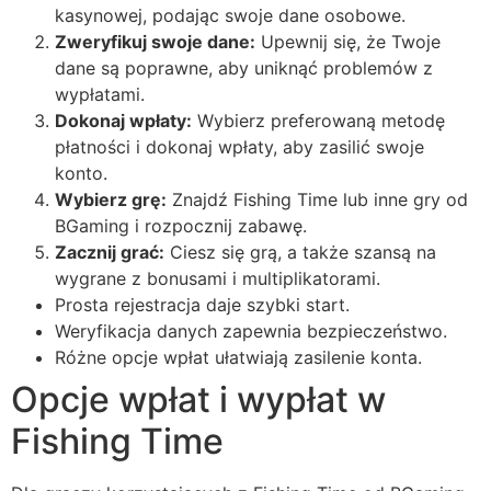
kasynowej, podając swoje dane osobowe.
Zweryfikuj swoje dane:
Upewnij się, że Twoje
dane są poprawne, aby uniknąć problemów z
wypłatami.
Dokonaj wpłaty:
Wybierz preferowaną metodę
płatności i dokonaj wpłaty, aby zasilić swoje
konto.
Wybierz grę:
Znajdź Fishing Time lub inne gry od
BGaming i rozpocznij zabawę.
Zacznij grać:
Ciesz się grą, a także szansą na
wygrane z bonusami i multiplikatorami.
Prosta rejestracja daje szybki start.
Weryfikacja danych zapewnia bezpieczeństwo.
Różne opcje wpłat ułatwiają zasilenie konta.
Opcje wpłat i wypłat w
Fishing Time