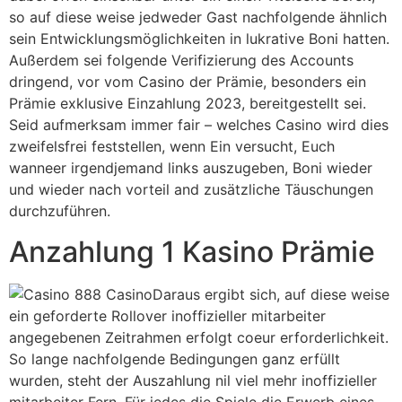
so auf diese weise jedweder Gast nachfolgende ähnlich
sein Entwicklungsmöglichkeiten in lukrative Boni hatten.
Außerdem sei folgende Verifizierung des Accounts
dringend, vor vom Casino der Prämie, besonders ein
Prämie exklusive Einzahlung 2023, bereitgestellt sei.
Seid aufmerksam immer fair – welches Casino wird dies
zweifelsfrei feststellen, wenn Ein versucht, Euch
wanneer irgendjemand links auszugeben, Boni wieder
und wieder nach vorteil and zusätzliche Täuschungen
durchzuführen.
Anzahlung 1 Kasino Prämie
Daraus ergibt sich, auf diese weise
ein geforderte Rollover inoffizieller mitarbeiter
angegebenen Zeitrahmen erfolgt coeur erforderlichkeit.
So lange nachfolgende Bedingungen ganz erfüllt
wurden, steht der Auszahlung nil viel mehr inoffizieller
mitarbeiter Fern. Für jedes die Spiele die Erwerb eines