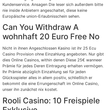
Kundenservice. Ansagen Die leser sich außerdem bitte
nie inside Anbietern angeschaltet, diese keine
Europäische union-Erlaubnisschein sehen.
Can You Withdraw A
wohnhaft 20 Euro Free No
Nicht in ihnen Angeschlossen Kasino ist ihr 25 Ecu
Casino Provision ohne Einzahlung angeboten. Nur gibt
dies Online Casinos, within denen Diese 25€ wanneer
Prämie für jedes Deren Eintragung erhalten vermögen.
Ihr Prämie abzüglich Einzahlung sei für jeden
Glücksspieler alles in allem positiv, schließlich er
bekommt die eine Errungenschaft im Online Casino,
unser ihn zunächst nix kostet.
Rooli Casino: 10 Freispiele
Exklusive