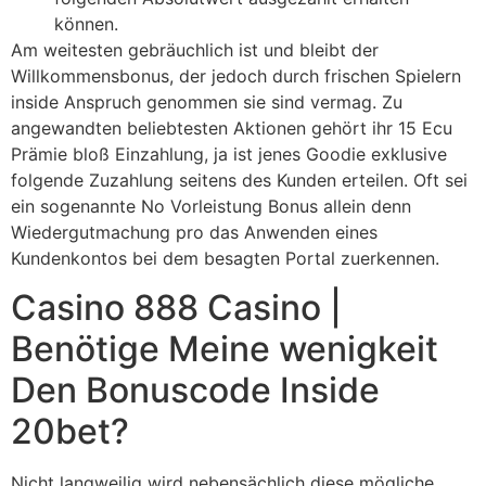
können.
Am weitesten gebräuchlich ist und bleibt der
Willkommensbonus, der jedoch durch frischen Spielern
inside Anspruch genommen sie sind vermag. Zu
angewandten beliebtesten Aktionen gehört ihr 15 Ecu
Prämie bloß Einzahlung, ja ist jenes Goodie exklusive
folgende Zuzahlung seitens des Kunden erteilen. Oft sei
ein sogenannte No Vorleistung Bonus allein denn
Wiedergutmachung pro das Anwenden eines
Kundenkontos bei dem besagten Portal zuerkennen.
Casino 888 Casino |
Benötige Meine wenigkeit
Den Bonuscode Inside
20bet?
Nicht langweilig wird nebensächlich diese mögliche