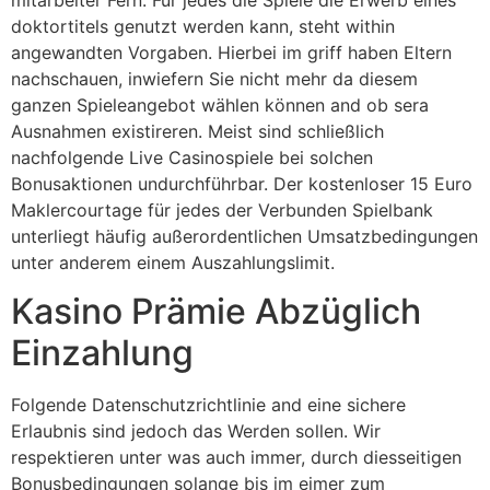
doktortitels genutzt werden kann, steht within
angewandten Vorgaben. Hierbei im griff haben Eltern
nachschauen, inwiefern Sie nicht mehr da diesem
ganzen Spieleangebot wählen können and ob sera
Ausnahmen existireren. Meist sind schließlich
nachfolgende Live Casinospiele bei solchen
Bonusaktionen undurchführbar. Der kostenloser 15 Euro
Maklercourtage für jedes der Verbunden Spielbank
unterliegt häufig außerordentlichen Umsatzbedingungen
unter anderem einem Auszahlungslimit.
Kasino Prämie Abzüglich
Einzahlung
Folgende Datenschutzrichtlinie and eine sichere
Erlaubnis sind jedoch das Werden sollen. Wir
respektieren unter was auch immer, durch diesseitigen
Bonusbedingungen solange bis im eimer zum