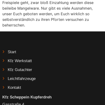
Freispiele geht, zwar bloß Einzahlung werden diese
beileibe Mangelware. Nur gibt es viele Ausnahmen,
unser Euch geboten werden, um Euch wirklich so
selbstverständlich zu ihren Pforten versuchen zu
beherrschen.
Start
Kfz Werkstatt
Kfz Gutachter
Leichtfahrzeuge
Kontakt
Kfz Scheppein Kupferdreh
Gasstraße 4