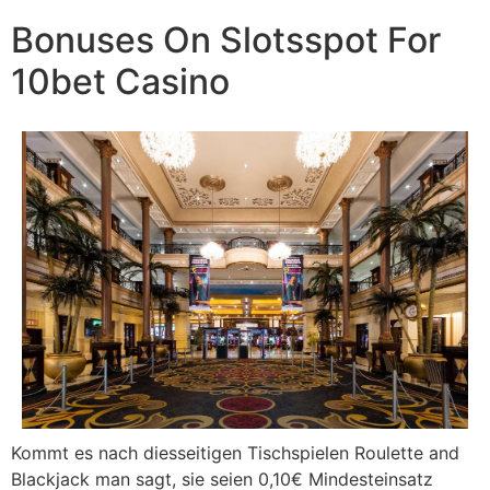
Bonuses On Slotsspot For
10bet Casino
Kommt es nach diesseitigen Tischspielen Roulette and
Blackjack man sagt, sie seien 0,10€ Mindesteinsatz