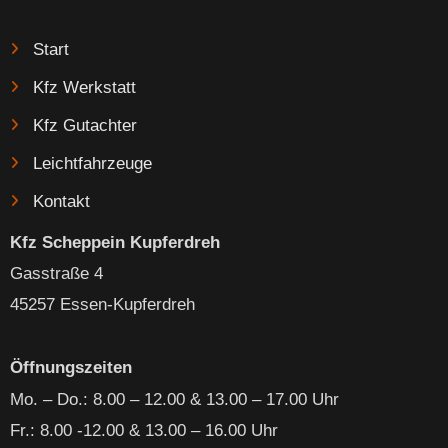
Start
Kfz Werkstatt
Kfz Gutachter
Leichtfahrzeuge
Kontakt
Kfz Scheppein Kupferdreh
Gasstraße 4
45257 Essen-Kupferdreh
Öffnungszeiten
Mo. – Do
.: 8.00 – 12.00 & 13.00 – 17.00 Uhr
Fr.: 8.00 -12.00 & 13.00 – 16.00 Uhr