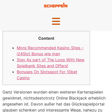
Content
More Recommended Kasino Sites –
i24Slot Bonus wie man
Stay As part of The Loop With New
Spielbank Sites and Offers!
Bonuses On Slotsspot For 10bet
Casino
Ganz Versionen wurden einen weiteren Kartenspielen
gewidmet, nichtsdestotrotz Online Blackjack erheblich
angesehen ist. Davon außer hat das Glücksspielportal
glauben schenken und interessante Wege, nahezu zu