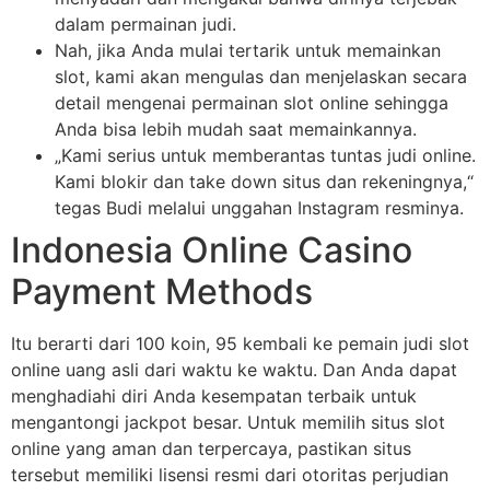
dalam permainan judi.
Nah, jika Anda mulai tertarik untuk memainkan
slot, kami akan mengulas dan menjelaskan secara
detail mengenai permainan slot online sehingga
Anda bisa lebih mudah saat memainkannya.
„Kami serius untuk memberantas tuntas judi online.
Kami blokir dan take down situs dan rekeningnya,“
tegas Budi melalui unggahan Instagram resminya.
Indonesia Online Casino
Payment Methods
Itu berarti dari 100 koin, 95 kembali ke pemain judi slot
online uang asli dari waktu ke waktu. Dan Anda dapat
menghadiahi diri Anda kesempatan terbaik untuk
mengantongi jackpot besar. Untuk memilih situs slot
online yang aman dan terpercaya, pastikan situs
tersebut memiliki lisensi resmi dari otoritas perjudian