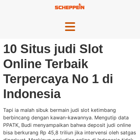
10 Situs judi Slot
Online Terbaik
Terpercaya No 1 di
Indonesia
Tapi ia malah sibuk bermain judi slot ketimbang
berbincang dengan kawan-kawannya. Mengutip data
PPATK, Budi menyampaikan bahwa deposit judi online
bisa berkurang Rp 45,8 triliun jika intervensi oleh satgas