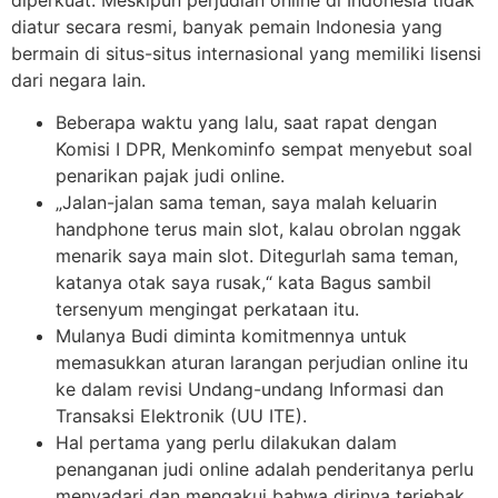
diperkuat. Meskipun perjudian online di Indonesia tidak
diatur secara resmi, banyak pemain Indonesia yang
bermain di situs-situs internasional yang memiliki lisensi
dari negara lain.
Beberapa waktu yang lalu, saat rapat dengan
Komisi I DPR, Menkominfo sempat menyebut soal
penarikan pajak judi online.
„Jalan-jalan sama teman, saya malah keluarin
handphone terus main slot, kalau obrolan nggak
menarik saya main slot. Ditegurlah sama teman,
katanya otak saya rusak,“ kata Bagus sambil
tersenyum mengingat perkataan itu.
Mulanya Budi diminta komitmennya untuk
memasukkan aturan larangan perjudian online itu
ke dalam revisi Undang-undang Informasi dan
Transaksi Elektronik (UU ITE).
Hal pertama yang perlu dilakukan dalam
penanganan judi online adalah penderitanya perlu
menyadari dan mengakui bahwa dirinya terjebak