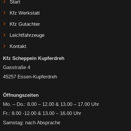
Start
Kfz Werkstatt
Kfz Gutachter
Leichtfahrzeuge
Kontakt
Kfz Scheppein Kupferdreh
Gasstraße 4
45257 Essen-Kupferdreh
Öffnungszeiten
Mo. – Do
.: 8.00 – 12.00 & 13.00 – 17.00 Uhr
Fr.: 8.00 -12.00 & 13.00 – 16.00 Uhr
Samstag: nach Absprache