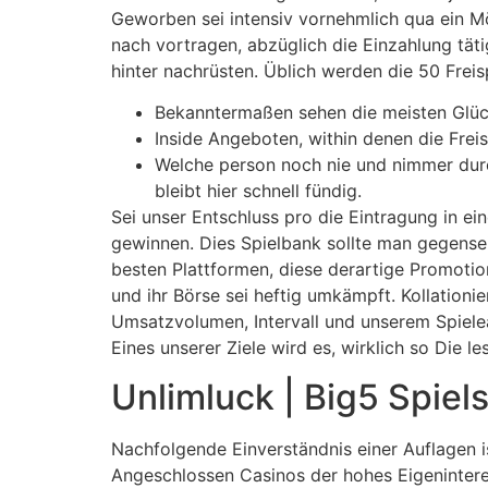
Geworben sei intensiv vornehmlich qua ein M
nach vortragen, abzüglich die Einzahlung tät
hinter nachrüsten. Üblich werden die 50 Frei
Bekanntermaßen sehen die meisten Glück
Inside Angeboten, within denen die Frei
Welche person noch nie und nimmer durc
bleibt hier schnell fündig.
Sei unser Entschluss pro die Eintragung in 
gewinnen. Dies Spielbank sollte man gegensei
besten Plattformen, diese derartige Promoti
und ihr Börse sei heftig umkämpft. Kollatio
Umsatzvolumen, Intervall und unserem Spiele
Eines unserer Ziele wird es, wirklich so Die 
Unlimluck | Big5 Spie
Nachfolgende Einverständnis einer Auflagen i
Angeschlossen Casinos der hohes Eigeninter