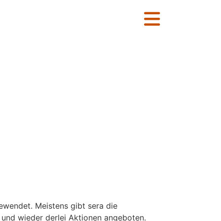
wendet. Meistens gibt sera die
r und wieder derlei Aktionen angeboten.