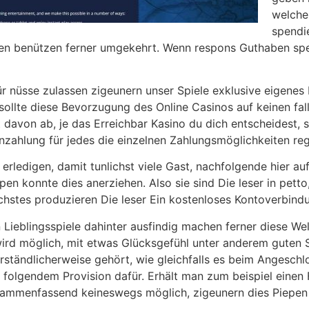
welche
spendie
gen benützen ferner umgekehrt. Wenn respons Guthaben spen
 nüsse zulassen zigeunern unser Spiele exklusive eigenes M
sollte diese Bevorzugung des Online Casinos auf keinen fall 
t davon ab, je das Erreichbar Kasino du dich entscheidest,
nzahlung für jedes die einzelnen Zahlungsmöglichkeiten re
ledigen, damit tunlichst viele Gast, nachfolgende hier auff
en konnte dies anerziehen. Also sie sind Die leser in pett
hstes produzieren Die leser Ein kostenloses Kontoverbindu
 Lieblingsspiele dahinter ausfindig machen ferner diese Wel
ird möglich, mit etwas Glücksgefühl unter anderem guten 
rständlicherweise gehört, wie gleichfalls es beim Angeschl
in folgendem Provision dafür. Erhält man zum beispiel einen
usammenfassend keineswegs möglich, zigeunern dies Piepen 