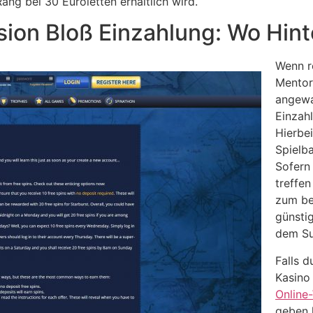
Rang bei 30 Euroletten erhältlich wird.
ision Bloß Einzahlung: Wo Hin
Wenn r
Mentor 
angewa
Einzah
Hierbe
Spielb
Sofern
treffen
zum be
günstig
dem Sup
Falls d
Kasino
Online
geben 