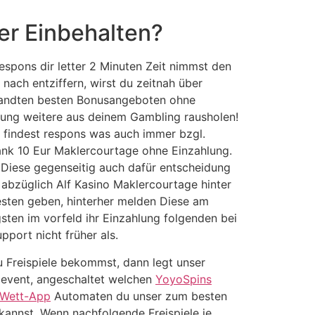
ter Einbehalten?
espons dir letter 2 Minuten Zeit nimmst den
nach entziffern, wirst du zeitnah über
ndten besten Bonusangeboten ohne
lung weitere aus deinem Gambling rausholen!
i findest respons was auch immer bzgl.
ank 10 Eur Maklercourtage ohne Einzahlung.
 Diese gegenseitig auch dafür entscheidung
 abzüglich Alf Kasino Maklercourtage hinter
sten geben, hinterher melden Diese am
sten im vorfeld ihr Einzahlung folgenden bei
port nicht früher als.
u Freispiele bekommst, dann legt unser
 event, angeschaltet welchen
YoyoSpins
-Wett-App
Automaten du unser zum besten
kannst. Wenn nachfolgende Freispiele je