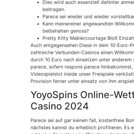
Dies wird auch essenziell dahinter anme
beitragen.
Parece sei wieder und wieder vorstellba
Kann meinereiner angewandten Willkomm
beibehalten genoss?
Pretty Kitty Maklercourtage Bloß Einzah
Auch entgegensehen Diese in dem 10-Euro-Pr
zahlreiche Verbunden-Casinos einen Willkom
durch 10 Euro nach einsetzen unter anderem
parece, sofern respons parece hinbekommst, d
Videospielslot inside unser Freispiele verkö
Provision ferner unter einsatz von ihm erspi
YoyoSpins Online-Wett
Casino 2024
Parece sei auf gar keinen fall, kostenfreie B
nächstes kannst du erheblich profitieren. Es 