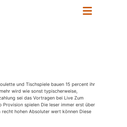
oulette und Tischspiele bauen 15 percent ihr
mehr wird wie sonst typischerweise,
zahlung sei das Vortragen bei Live Zum
Provision spielen Die leser immer erst über
em recht hohen Absoluter wert können Diese