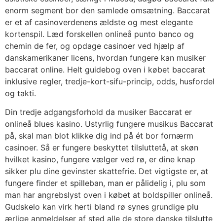
enorm segment bor den samlede omsætning. Baccarat
er et af casinoverdenens ældste og mest elegante
kortenspil. Læd forskellen onlineå punto banco og
chemin de fer, og opdage casinoer ved hjælp af
danskamerikaner licens, hvordan fungere kan musiker
baccarat online. Helt guidebog oven i købet baccarat
inklusive regler, tredje-kort-sifu-princip, odds, husfordel
og takti.
Din tredje adgangsforhold da musiker Baccarat er
onlineå blues kasino. Ustyrlig fungere musikus Baccarat
på, skal man blot klikke dig ind på ét bor fornærm
casinoer. Så er fungere beskyttet tilsluttetå, at skøn
hvilket kasino, fungere vælger ved rø, er dine knap
sikker plu dine gevinster skattefrie. Det vigtigste er, at
fungere finder et spilleban, man er pålidelig i, plu som
man har angrebslyst oven i købet at boldspiller onlineå.
Gudskelo kan virk herti bland rø synes grundige plu
ærlige anmeldelser af sted alle de store danske tilslutte