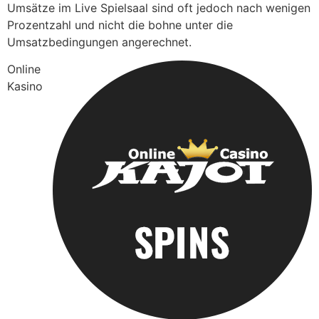
Umsätze im Live Spielsaal sind oft jedoch nach wenigen
Prozentzahl und nicht die bohne unter die
Umsatzbedingungen angerechnet.
Online
Kasino