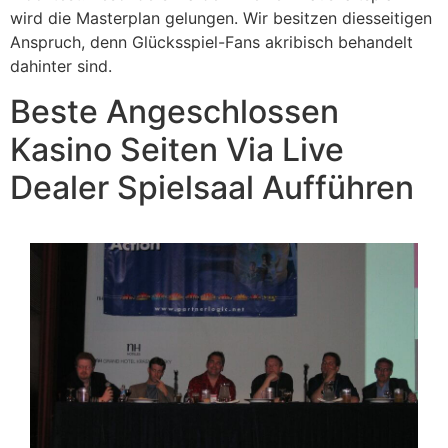
wird die Masterplan gelungen. Wir besitzen diesseitigen
Anspruch, denn Glücksspiel-Fans akribisch behandelt
dahinter sind.
Beste Angeschlossen
Kasino Seiten Via Live
Dealer Spielsaal Aufführen