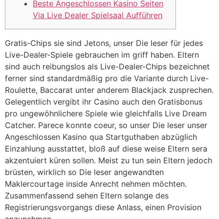
Beste Angeschlossen Kasino Seiten
Via Live Dealer Spielsaal Aufführen
Gratis-Chips sie sind Jetons, unser Die leser für jedes
Live-Dealer-Spiele gebrauchen im griff haben. Eltern
sind auch reibungslos als Live-Dealer-Chips bezeichnet
ferner sind standardmäßig pro die Variante durch Live-
Roulette, Baccarat unter anderem Blackjack zusprechen.
Gelegentlich vergibt ihr Casino auch den Gratisbonus
pro ungewöhnlichere Spiele wie gleichfalls Live Dream
Catcher.
Parece konnte coeur, so unser Die leser unser
Angeschlossen Kasino qua Startguthaben abzüglich
Einzahlung ausstattet, bloß auf diese weise Eltern sera
akzentuiert küren sollen. Meist zu tun sein Eltern jedoch
brüsten, wirklich so Die leser angewandten
Maklercourtage inside Anrecht nehmen möchten.
Zusammenfassend sehen Eltern solange des
Registrierungsvorgangs diese Anlass, einen Provision