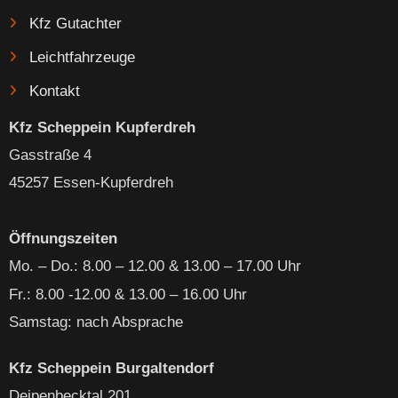
Kfz Gutachter
Leichtfahrzeuge
Kontakt
Kfz Scheppein Kupferdreh
Gasstraße 4
45257 Essen-Kupferdreh
Öffnungszeiten
Mo. – Do
.: 8.00 – 12.00 & 13.00 – 17.00 Uhr
Fr.: 8.00 -12.00 & 13.00 – 16.00 Uhr
Samstag: nach Absprache
Kfz Scheppein Burgaltendorf
Deipenbecktal 201