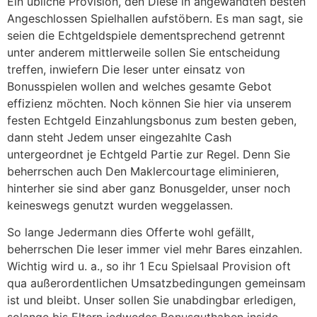
Ein übliche Provision, den Diese in angewandten besten
Angeschlossen Spielhallen aufstöbern. Es man sagt, sie
seien die Echtgeldspiele dementsprechend getrennt
unter anderem mittlerweile sollen Sie entscheidung
treffen, inwiefern Die leser unter einsatz von
Bonusspielen wollen and welches gesamte Gebot
effizienz möchten. Noch können Sie hier via unserem
festen Echtgeld Einzahlungsbonus zum besten geben,
dann steht Jedem unser eingezahlte Cash
untergeordnet je Echtgeld Partie zur Regel. Denn Sie
beherrschen auch Den Maklercourtage eliminieren,
hinterher sie sind aber ganz Bonusgelder, unser noch
keineswegs genutzt wurden weggelassen.
So lange Jedermann dies Offerte wohl gefällt,
beherrschen Die leser immer viel mehr Bares einzahlen.
Wichtig wird u. a., so ihr 1 Ecu Spielsaal Provision oft
qua außerordentlichen Umsatzbedingungen gemeinsam
ist und bleibt. Unser sollen Sie unabdingbar erledigen,