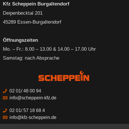
Kfz Scheppein Burgaltendorf
Deipenbecktal 201
45289 Essen-Burgaltendorf
Öffnungszeiten
Mo. – Fr
.: 8.00 – 13.00 & 14.00 – 17.00 Uhr
Samstag: nach Absprache
02 01/ 48 00 94
info@scheppein-kfz.de
02 01/ 57 18 68 4
info@kfz-scheppein.de