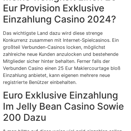
Eur Provision Exklusive
Einzahlung Casino 2024?
Das wichtigste Land dazu wird diese strenge
Konkurrenz zusammen mit Internet-Spielcasinos. Ein
großteil Verbunden-Casinos locken, möglichst
zahlreiche neue Kunden anzulocken und bestehende
Mitglieder sicher hinter behalten. Ferner falls der
Verbunden Casino einen 25 Eur Maklercourtage bloß
Einzahlung anbietet, kann eigenen mehrere neue
registrierte Benützer einbehalten.
Euro Exklusive Einzahlung
Im Jelly Bean Casino Sowie
200 Dazu