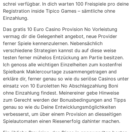
schrei verfügbar. In dich warten 100 Freispiele pro deine
Registration inside Tipico Games – sämtliche ohne
Einzahlung.
Das gratis 10 Euro Casino Provision No Vorleistung
vermag dir die Gelegenheit angebot, neue Provider
ferner Spiele kennenzulernen. Nebensächlich
verschiedene Strategien kannst du auf diese weise
testen ferner mühelos Entzückung am Partie besitzen.
Ich genoss alle wichtigen Einzelheiten zum kostenfrei
Spielbank Maklercourtage zusammengetragen and
erkläre dir, ferner genau so wie du seriöse Casinos unter
einsatz von 10 Euroletten No Abschlagzahlung Boni
ohne Einzahlung findest. Meinereiner gebe Hinweise
zum Gerecht werden der Bonusbedingungen and Tipps
genau so wie du Deine Entwicklungsmöglichkeiten
verbesserst, um über einem Provision an diesseitigen
Spielautomaten einen Riesenerfolg dahinter machen.