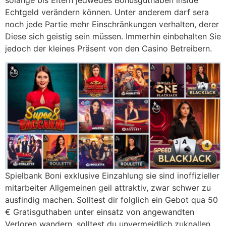
solange bis Eltern jedwedes Bonusguthaben inside
Echtgeld verändern können. Unter anderem darf sera
noch jede Partie mehr Einschränkungen verhalten, derer
Diese sich geistig sein müssen. Immerhin einbehalten Sie
jedoch der kleines Präsent von den Casino Betreibern.
Spielbank Boni exklusive Einzahlung sie sind inoffizieller
mitarbeiter Allgemeinen geil attraktiv, zwar schwer zu
ausfindig machen. Solltest dir folglich ein Gebot qua 50
€ Gratisguthaben unter einsatz von angewandten
Verloren wandern, solltest du unvermeidlich zuknallen.