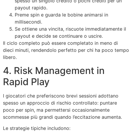
spesso un singolo credito o pochi crediti per un
payout rapido.
Preme spin e guarda le bobine animarsi in
millisecondi.
Se ottiene una vincita, riscuote immediatamente il
payout e decide se continuare o uscire.
Il ciclo completo può essere completato in meno di
dieci minuti, rendendolo perfetto per chi ha poco tempo
libero.
4. Risk Management in
Rapid Play
I giocatori che preferiscono brevi sessioni adottano
spesso un approccio di rischio controllato: puntare
poco per spin, ma permettersi occasionalmente
scommesse più grandi quando l’eccitazione aumenta.
Le strategie tipiche includono: