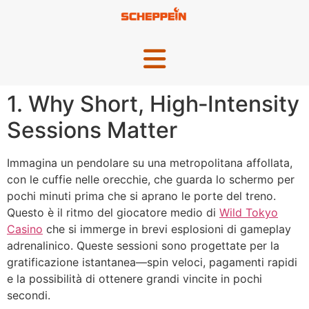
1. Why Short, High‑Intensity
Sessions Matter
Immagina un pendolare su una metropolitana affollata,
con le cuffie nelle orecchie, che guarda lo schermo per
pochi minuti prima che si aprano le porte del treno.
Questo è il ritmo del giocatore medio di
Wild Tokyo
Casino
che si immerge in brevi esplosioni di gameplay
adrenalinico. Queste sessioni sono progettate per la
gratificazione istantanea—spin veloci, pagamenti rapidi
e la possibilità di ottenere grandi vincite in pochi
secondi.