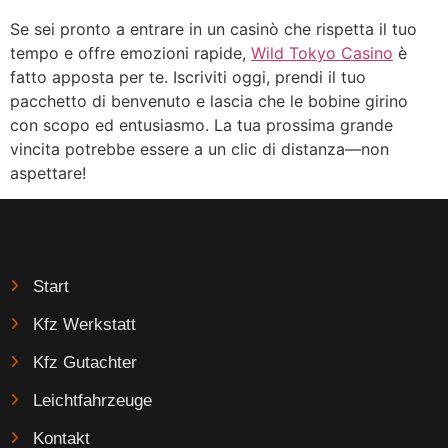
Se sei pronto a entrare in un casinò che rispetta il tuo
tempo e offre emozioni rapide,
Wild Tokyo Casino
è
fatto apposta per te. Iscriviti oggi, prendi il tuo
pacchetto di benvenuto e lascia che le bobine girino
con scopo ed entusiasmo. La tua prossima grande
vincita potrebbe essere a un clic di distanza—non
aspettare!
Start
Kfz Werkstatt
Kfz Gutachter
Leichtfahrzeuge
Kontakt