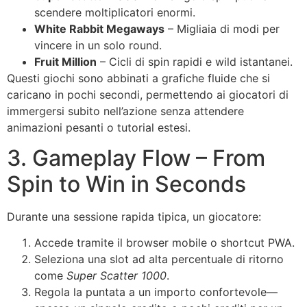
scendere moltiplicatori enormi.
White Rabbit Megaways
– Migliaia di modi per
vincere in un solo round.
Fruit Million
– Cicli di spin rapidi e wild istantanei.
Questi giochi sono abbinati a grafiche fluide che si
caricano in pochi secondi, permettendo ai giocatori di
immergersi subito nell’azione senza attendere
animazioni pesanti o tutorial estesi.
3. Gameplay Flow – From
Spin to Win in Seconds
Durante una sessione rapida tipica, un giocatore:
Accede tramite il browser mobile o shortcut PWA.
Seleziona una slot ad alta percentuale di ritorno
come
Super Scatter 1000
.
Regola la puntata a un importo confortevole—