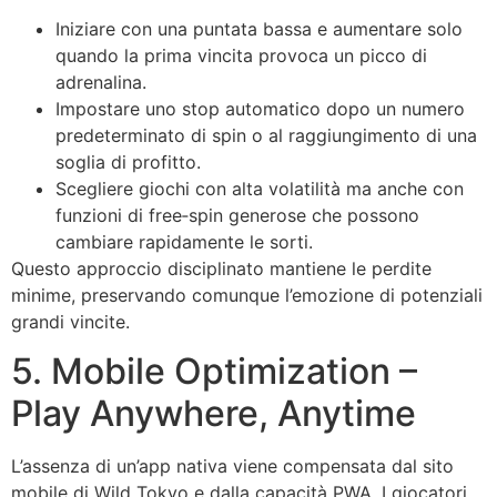
Iniziare con una puntata bassa e aumentare solo
quando la prima vincita provoca un picco di
adrenalina.
Impostare uno stop automatico dopo un numero
predeterminato di spin o al raggiungimento di una
soglia di profitto.
Scegliere giochi con alta volatilità ma anche con
funzioni di free‑spin generose che possono
cambiare rapidamente le sorti.
Questo approccio disciplinato mantiene le perdite
minime, preservando comunque l’emozione di potenziali
grandi vincite.
5. Mobile Optimization –
Play Anywhere, Anytime
L’assenza di un’app nativa viene compensata dal sito
mobile di Wild Tokyo e dalla capacità PWA. I giocatori