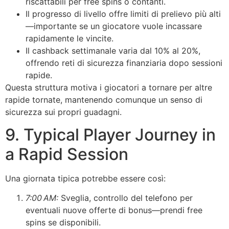
riscattabili per free spins o contanti.
Il progresso di livello offre limiti di prelievo più alti
—importante se un giocatore vuole incassare
rapidamente le vincite.
Il cashback settimanale varia dal 10% al 20%,
offrendo reti di sicurezza finanziaria dopo sessioni
rapide.
Questa struttura motiva i giocatori a tornare per altre
rapide tornate, mantenendo comunque un senso di
sicurezza sui propri guadagni.
9. Typical Player Journey in
a Rapid Session
Una giornata tipica potrebbe essere così:
7:00 AM:
Sveglia, controllo del telefono per
eventuali nuove offerte di bonus—prendi free
spins se disponibili.