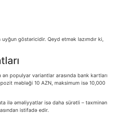
na uyğun göstəricidir. Qeyd etmək lazımdır ki,
tları
n ən populyar variantlar arasında bank kartları
 depozit məbləği 10 AZN, maksimum isə 10,000
a ilə əməliyyatlar isə daha sürətli – təxminən
asından istifadə edir.