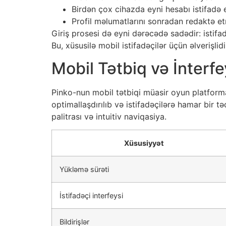
Birdən çox cihazda eyni hesabı istifadə
Profil məlumatlarını sonradan redaktə et
Giriş prosesi də eyni dərəcədə sadədir: istifa
Bu, xüsusilə mobil istifadəçilər üçün əlverişlidi
Mobil Tətbiq və İnterfe
Pinko-nun mobil tətbiqi müasir oyun platforma
optimallaşdırılıb və istifadəçilərə hamar bir t
palitrası və intuitiv naviqasiya.
Xüsusiyyət
Yükləmə sürəti
İstifadəçi interfeysi
Bildirişlər