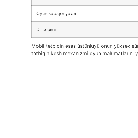
Oyun kateqoriyaları
Dil seçimi
Mobil tətbiqin əsas üstünlüyü onun yüksək sürət
tətbiqin kesh mexanizmi oyun məlumatlarını y