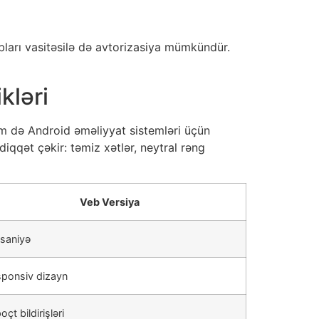
abları vasitəsilə də avtorizasiya mümkündür.
kləri
əm də Android əməliyyat sistemləri üçün
diqqət çəkir: təmiz xətlər, neytral rəng
Veb Versiya
 saniyə
ponsiv dizayn
oçt bildirişləri