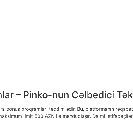
ar – Pinko-nun Cəlbedici Təkli
sıra bonus proqramları təqdim edir. Bu, platformanın rəqabət
aksimum limit 500 AZN ilə məhdudlaşır. Daimi istifadəçilər 