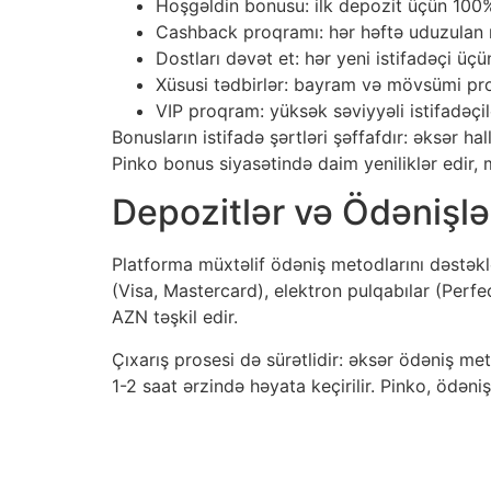
Hoşgəldin bonusu: ilk depozit üçün 100
Cashback proqramı: hər həftə uduzulan m
Dostları dəvət et: hər yeni istifadəçi ü
Xüsusi tədbirlər: bayram və mövsümi p
VIP proqram: yüksək səviyyəli istifadəçilə
Bonusların istifadə şərtləri şəffafdır: əksər h
Pinko bonus siyasətində daim yeniliklər edir, m
Depozitlər və Ödənişlə
Platforma müxtəlif ödəniş metodlarını dəstəklə
(Visa, Mastercard), elektron pulqabılar (Per
AZN təşkil edir.
Çıxarış prosesi də sürətlidir: əksər ödəniş me
1-2 saat ərzində həyata keçirilir. Pinko, ödən