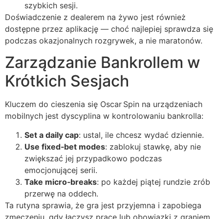
szybkich sesji.
Doświadczenie z dealerem na żywo jest również
dostępne przez aplikację — choć najlepiej sprawdza się
podczas okazjonalnych rozgrywek, a nie maratonów.
Zarządzanie Bankrollem w
Krótkich Sesjach
Kluczem do cieszenia się Oscar Spin na urządzeniach
mobilnych jest dyscyplina w kontrolowaniu bankrolla:
Set a daily cap
: ustal, ile chcesz wydać dziennie.
Use fixed‑bet modes
: zablokuj stawkę, aby nie
zwiększać jej przypadkowo podczas
emocjonującej serii.
Take micro‑breaks
: po każdej piątej rundzie zrób
przerwę na oddech.
Ta rutyna sprawia, że gra jest przyjemna i zapobiega
zmęczeniu, gdy łączysz pracę lub obowiązki z graniem.