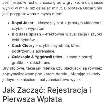
Jeśli jesteś w ruchu, chcesz grać w gry, które dają jasne
wyniki w mniej niż dziesięć minut. Biblioteka Oscar Spin
jest przygotowana z myślą o tym:
Royal Joker
– klasyczny slot z prostym układem i
szybkim wypłatami.
Big Bass Splash
– efektowne wizualizacje i szybki
cykl bębnów.
Cash Cleory
– szybkie symbole, które
podtrzymują adrenalinę.
Quickspin & Yggdrasil titles
– znane z ostrej
grafiki i krótkich rund.
Gry stołowe, takie jak ruletka czy blackjack, są również
zoptymalizowane pod kątem dotyku, oferując zakłady
jednym kliknięciem i natychmiastowe wyniki.
Jak Zacząć: Rejestracja i
Pierwsza Wpłata