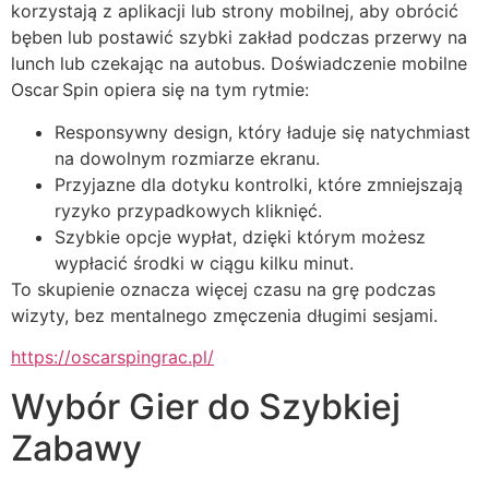
korzystają z aplikacji lub strony mobilnej, aby obrócić
bęben lub postawić szybki zakład podczas przerwy na
lunch lub czekając na autobus. Doświadczenie mobilne
Oscar Spin opiera się na tym rytmie:
Responsywny design, który ładuje się natychmiast
na dowolnym rozmiarze ekranu.
Przyjazne dla dotyku kontrolki, które zmniejszają
ryzyko przypadkowych kliknięć.
Szybkie opcje wypłat, dzięki którym możesz
wypłacić środki w ciągu kilku minut.
To skupienie oznacza więcej czasu na grę podczas
wizyty, bez mentalnego zmęczenia długimi sesjami.
https://oscarspingrac.pl/
Wybór Gier do Szybkiej
Zabawy