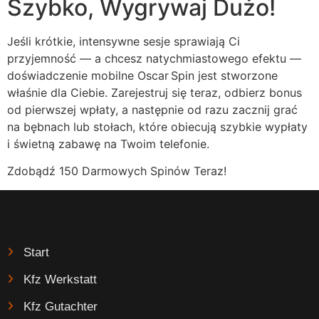
Szybko, Wygrywaj Dużo!
Jeśli krótkie, intensywne sesje sprawiają Ci
przyjemność — a chcesz natychmiastowego efektu —
doświadczenie mobilne Oscar Spin jest stworzone
właśnie dla Ciebie. Zarejestruj się teraz, odbierz bonus
od pierwszej wpłaty, a następnie od razu zacznij grać
na bębnach lub stołach, które obiecują szybkie wypłaty
i świetną zabawę na Twoim telefonie.
Zdobądź 150 Darmowych Spinów Teraz!
Start
Kfz Werkstatt
Kfz Gutachter