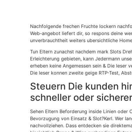
Nachfolgende frechen Fruchte lockern nachfol
Web-angebot liefert dir, so respons deine we
unverbrauchtheit weiters ubersichtliche Home
Tun Eltern zunachst nachdem mark Slots Drehk
Erleichterung gebieten, kann Jedermann unse
erheben keine Angemessen sein & Die leser ve
Die leser konnen zweite geige RTP-Test, Abstu
Steuern Die kunden hint
schneller oder sichere
Sehen Eltern Beforderung inside Linien oder 
Bevorzugung von Einsatz & Slot?Kerl. Wer lan
nachvollziehen. Dass entdecken sie direktem