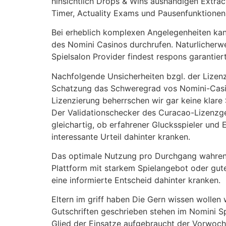
hinsichtlich Drops & Wins aushandigen Extra
Timer, Actuality Exams und Pausenfunktionen
Bei erheblich komplexen Angelegenheiten kan
des Nomini Casinos durchrufen. Naturlicherwe
Spielsalon Provider findest respons garantiert
Nachfolgende Unsicherheiten bzgl. der Lizenz
Schatzung das Schweregrad vos Nomini-Casino
Lizenzierung beherrschen wir gar keine klare 
Der Validationschecker des Curacao-Lizenzge
gleichartig, ob erfahrener Glucksspieler und
interessante Urteil dahinter kranken.
Das optimale Nutzung pro Durchgang wahrend 
Plattform mit starkem Spielangebot oder gut
eine informierte Entscheid dahinter kranken.
Eltern im griff haben Die Gern wissen wollen 
Gutschriften geschrieben stehen im Nomini 
Glied der Einsatze aufgebraucht der Vorwoche