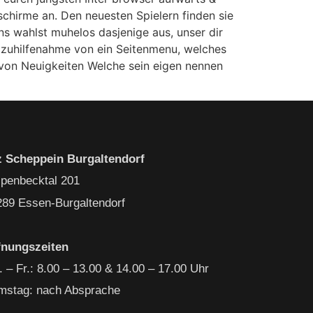
chirme an. Den neuesten Spielern finden sie
s wahlst muhelos dasjenige aus, unser dir
r zuhilfenahme von ein Seitenmenu, welches
 von Neuigkeiten Welche sein eigen nennen
z Scheppein Burgaltendorf
ipenbecktal 201
289 Essen-Burgaltendorf
fnungszeiten
 – Fr
.: 8.00 – 13.00 & 14.00 – 17.00 Uhr
mstag: nach Absprache