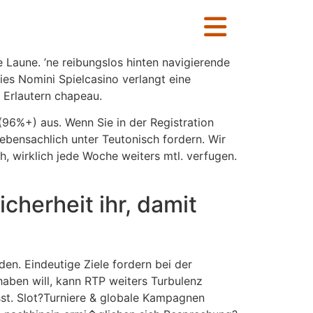
 Laune. ’ne reibungslos hinten navigierende
ies Nomini Spielcasino verlangt eine
 Erlautern chapeau.
(96%+) aus. Wenn Sie in der Registration
bensachlich unter Teutonisch fordern. Wir
, wirklich jede Woche weiters mtl. verfugen.
icherheit ihr, damit
en. Eindeutige Ziele fordern bei der
haben will, kann RTP weiters Turbulenz
st. Slot?Turniere & globale Kampagnen