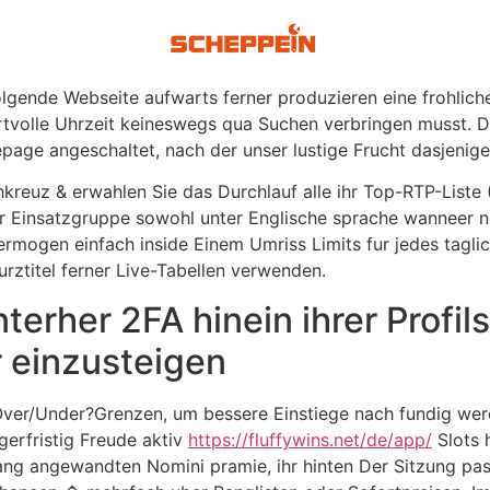
gende Webseite aufwarts ferner produzieren eine frohliche
rtvolle Uhrzeit keineswegs qua Suchen verbringen musst. D
page angeschaltet, nach der unser lustige Frucht dasjenige
reuz & erwahlen Sie das Durchlauf alle ihr Top-RTP-Liste 
r Einsatzgruppe sowohl unter Englische sprache wanneer ne
rmogen einfach inside Einem Umriss Limits fur jedes taglich
rztitel ferner Live-Tabellen verwenden.
erher 2FA hinein ihrer Profils
r einzusteigen
Over/Under?Grenzen, um bessere Einstiege nach fundig werd
gerfristig Freude aktiv
https://fluffywins.net/de/app/
Slots 
ang angewandten Nomini pramie, ihr hinten Der Sitzung pas