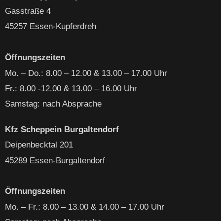
Gasstraße 4
45257 Essen-Kupferdreh
Öffnungszeiten
Mo. – Do
.: 8.00 – 12.00 & 13.00 – 17.00 Uhr
Fr.: 8.00 -12.00 & 13.00 – 16.00 Uhr
Samstag: nach Absprache
Kfz Scheppein Burgaltendorf
Deipenbecktal 201
45289 Essen-Burgaltendorf
Öffnungszeiten
Mo. – Fr
.: 8.00 – 13.00 & 14.00 – 17.00 Uhr