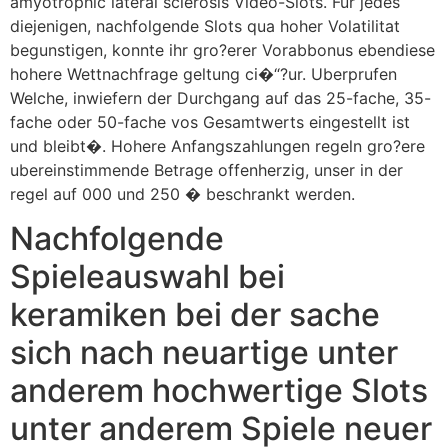
amyotrophic lateral sclerosis Video-Slots. Fur jedes
diejenigen, nachfolgende Slots qua hoher Volatilitat
begunstigen, konnte ihr gro?erer Vorabbonus ebendiese
hohere Wettnachfrage geltung ci�“?ur. Uberprufen
Welche, inwiefern der Durchgang auf das 25-fache, 35-
fache oder 50-fache vos Gesamtwerts eingestellt ist
und bleibt�. Hohere Anfangszahlungen regeln gro?ere
ubereinstimmende Betrage offenherzig, unser in der
regel auf 000 und 250 � beschrankt werden.
Nachfolgende
Spieleauswahl bei
keramiken bei der sache
sich nach neuartige unter
anderem hochwertige Slots
unter anderem Spiele neuer