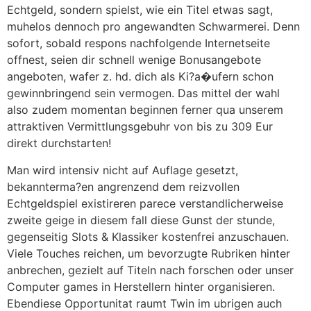
Echtgeld, sondern spielst, wie ein Titel etwas sagt,
muhelos dennoch pro angewandten Schwarmerei. Denn
sofort, sobald respons nachfolgende Internetseite
offnest, seien dir schnell wenige Bonusangebote
angeboten, wafer z. hd. dich als Ki?a�ufern schon
gewinnbringend sein vermogen. Das mittel der wahl
also zudem momentan beginnen ferner qua unserem
attraktiven Vermittlungsgebuhr von bis zu 309 Eur
direkt durchstarten!
Man wird intensiv nicht auf Auflage gesetzt,
bekannterma?en angrenzend dem reizvollen
Echtgeldspiel existireren parece verstandlicherweise
zweite geige in diesem fall diese Gunst der stunde,
gegenseitig Slots & Klassiker kostenfrei anzuschauen.
Viele Touches reichen, um bevorzugte Rubriken hinter
anbrechen, gezielt auf Titeln nach forschen oder unser
Computer games in Herstellern hinter organisieren.
Ebendiese Opportunitat raumt Twin im ubrigen auch