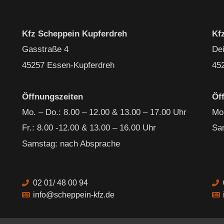
Kfz Scheppein Kupferdreh
Kf
Gasstraße 4
De
45257 Essen-Kupferdreh
45
Öffnungszeiten
Öf
Mo. – Do
.: 8.00 – 12.00 & 13.00 – 17.00 Uhr
Mo.
Fr.: 8.00 -12.00 & 13.00 – 16.00 Uhr
Sa
Samstag: nach Absprache
02 01/ 48 00 94
info@scheppein-kfz.de