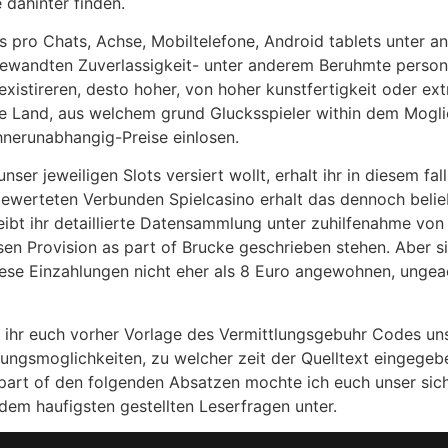
 dahinter finden.
ds pro Chats, Achse, Mobiltelefone, Android tablets unter a
gewandten Zuverlassigkeit- unter anderem Beruhmte personl
istireren, desto hoher, von hoher kunstfertigkeit oder ext
 Land, aus welchem grund Glucksspieler within dem Moglic
hnerunabhangig-Preise einlosen.
nser jeweiligen Slots versiert wollt, erhalt ihr in diesem f
 bewerteten Verbunden Spielcasino erhalt das dennoch belieb
ibt ihr detaillierte Datensammlung unter zuhilfenahme von
n Provision as part of Brucke geschrieben stehen. Aber si
ese Einzahlungen nicht eher als 8 Euro angewohnen, ungeach
s ihr euch vorher Vorlage des Vermittlungsgebuhr Codes uns
cklungsmoglichkeiten, zu welcher zeit der Quelltext einge
part of den folgenden Absatzen mochte ich euch unser sich
dem haufigsten gestellten Leserfragen unter.