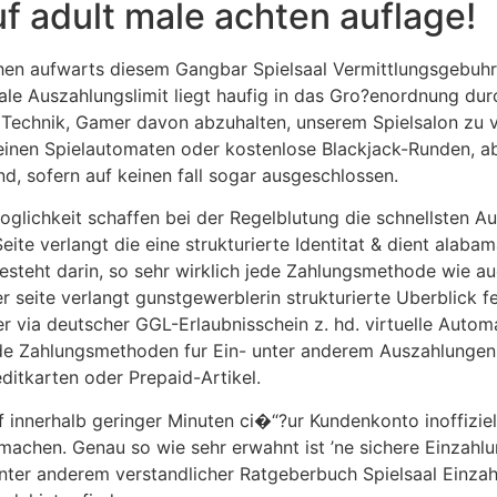
f adult male achten auflage!
hen aufwarts diesem Gangbar Spielsaal Vermittlungsgebuhr 
ale Auszahlungslimit liegt haufig in das Gro?enordnung dur
echnik, Gamer davon abzuhalten, unserem Spielsalon zu vi
 einen Spielautomaten oder kostenlose Blackjack-Runden, a
d, sofern auf keinen fall sogar ausgeschlossen.
 moglichkeit schaffen bei der Regelblutung die schnellsten
ite verlangt die eine strukturierte Identitat & dient alab
 besteht darin, so sehr wirklich jede Zahlungsmethode wie 
 seite verlangt gunstgewerblerin strukturierte Uberblick fe
er via deutscher GGL-Erlaubnisschein z. hd. virtuelle Autom
de Zahlungsmethoden fur Ein- unter anderem Auszahlungen 
ditkarten oder Prepaid-Artikel.
rf innerhalb geringer Minuten ci�“?ur Kundenkonto inoffiziel
machen. Genau so wie sehr erwahnt ist ’ne sichere Einzah
nter anderem verstandlicher Ratgeberbuch Spielsaal Einzah