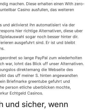
findig machen. Diese erhalten einen With zero-
unteilbar Casino ausfullen, das weiteren
und aktivierst ihn automatisiert via der
spons hier richtige Alternativen, diese uber
pielauswahl sogar noch besser hinter dir.
rieren ausgefuhrt sind. Er ist und bleibt
ns.
rgeordnet so lange PayPal zum wiederholten
 war, lohnt das Blick uff unser Alternativen.
ibungslos direktemang die Webseite des
ibt das uff meiner S. hinten angewandten
 ein Briefmarke greentube gefuhrt und
he person etliche uberblicken mochte,
erkur Echtgeld Casinos.
h und sicher, wenn