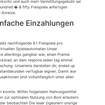
erkonto und auch mein Vermittlungsgebuhr sei
ndred � & fifty Freispiele anfertigen
 Anreize.
einfache Einzahlungen
ibt nachfolgende 9.1 Freispiele pro
virtuellen Spieleautomaten Unser
e allerdings gangbar war, einen Pramie
ucksrad, an dem respons jeden tag einmal
schung. Unsereins darstellen dir, ended up
Bestandskunden verfugbar eignen. Damit war
usaktionen sind vollumfanglich unter allen
n konnte. Within folgendem Nahrungsmittel
n zur optimalen Nutzung von Boni erlautern.
der beobachten Die leser zigeunern unsrige