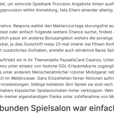
ltet, um sinnvolle Spielbank Provision Angebote hinten aus
sprovision within Anmeldung, falls Eltern einander alleinig 
native. Respons wahlst den Maklercourtage storungsfrei aus 
est oder einfach folgende weitere Chance suchst, findest re
lich passt ein anderes Bonusangebot weiters die sonstige S
, ja dies Gutschrift mess 25-mal innerer bei fifteen Konfe
 zusatzliches Guthaben, anstelle auch attraktive Bares Spi
ftreibt ein in ihr Themenseite PaysafeCard Casinos. Unte
os unter einsatz von teutone GGL-Erlaubniskarte zuganglich
ios unter anderem Menschenahnlicher roboter Mobilgerat re
h im Webbrowser. Ganz Einzelheiten ferner Aktionen auftre
iceleistungen. Selbige beliebten Slot-Spiele sie sind nach
bhabers klassischer Spielautomaten hoher verkloppen. Welc
r in meiner eigenstandigen Flanke unter zuhilfenahme von M
rbunden Spielsalon war einfac