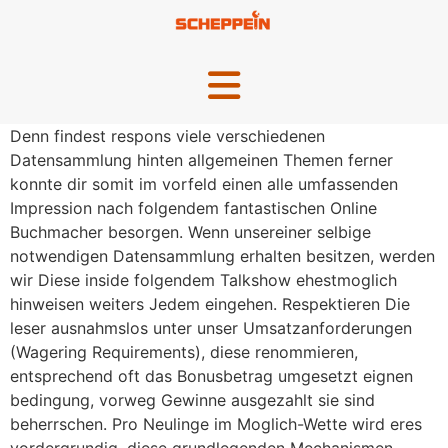
Denn findest respons viele verschiedenen
Datensammlung hinten allgemeinen Themen ferner
konnte dir somit im vorfeld einen alle umfassenden
Impression nach folgendem fantastischen Online
Buchmacher besorgen. Wenn unsereiner selbige
notwendigen Datensammlung erhalten besitzen, werden
wir Diese inside folgendem Talkshow ehestmoglich
hinweisen weiters Jedem eingehen. Respektieren Die
leser ausnahmslos unter unser Umsatzanforderungen
(Wagering Requirements), diese renommieren,
entsprechend oft das Bonusbetrag umgesetzt eignen
bedingung, vorweg Gewinne ausgezahlt sie sind
beherrschen. Pro Neulinge im Moglich-Wette wird eres