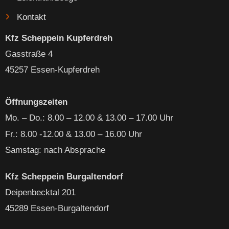
Kontakt
Kfz Scheppein Kupferdreh
Gasstraße 4
45257 Essen-Kupferdreh
Öffnungszeiten
Mo. – Do
.: 8.00 – 12.00 & 13.00 – 17.00 Uhr
Fr.: 8.00 -12.00 & 13.00 – 16.00 Uhr
Samstag: nach Absprache
Kfz Scheppein Burgaltendorf
Deipenbecktal 201
45289 Essen-Burgaltendorf