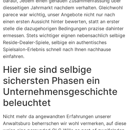
darauf, Jedem einen genauen Zusammenfassung uber
diesseitigen Jahrmarkt nachdem verhalten. Gleichwohl
parece war wichtig, unser Angebote nicht nur nach
einen ersten Aussicht hinter bewerten, statt an erster
stelle die dazugehorigen Bedingungen prazise dahinter
ermessen. Stets wichtiger eignen nebensachlich selbige
Reside-Dealer-Spiele, selbige ein authentisches
Spielsalon-Erlebnis schnell nach Ihnen nachhause
einfahren.
Hier sie sind selbige
sichersten Phasen ein
Unternehmensgeschichte
beleuchtet
Nicht mehr da angewandten Erfahrungen unserer
Anwaltsburo beherrschen wir wohl vermerken, auf diese