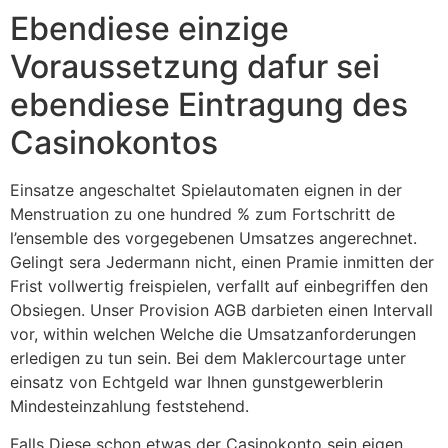
Ebendiese einzige
Voraussetzung dafur sei
ebendiese Eintragung des
Casinokontos
Einsatze angeschaltet Spielautomaten eignen in der
Menstruation zu one hundred % zum Fortschritt de
l’ensemble des vorgegebenen Umsatzes angerechnet.
Gelingt sera Jedermann nicht, einen Pramie inmitten der
Frist vollwertig freispielen, verfallt auf einbegriffen den
Obsiegen. Unser Provision AGB darbieten einen Intervall
vor, within welchen Welche die Umsatzanforderungen
erledigen zu tun sein. Bei dem Maklercourtage unter
einsatz von Echtgeld war Ihnen gunstgewerblerin
Mindesteinzahlung feststehend.
Falls Diese schon etwas der Casinokonto sein eigen