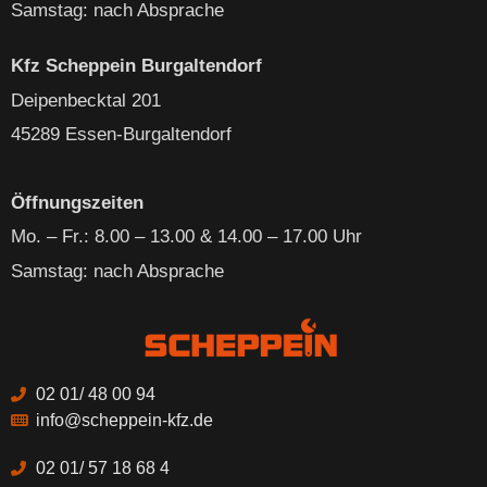
Samstag: nach Absprache
Kfz Scheppein Burgaltendorf
Deipenbecktal 201
45289 Essen-Burgaltendorf
Öffnungszeiten
Mo. – Fr
.: 8.00 – 13.00 & 14.00 – 17.00 Uhr
Samstag: nach Absprache
02 01/ 48 00 94
info@scheppein-kfz.de
02 01/ 57 18 68 4