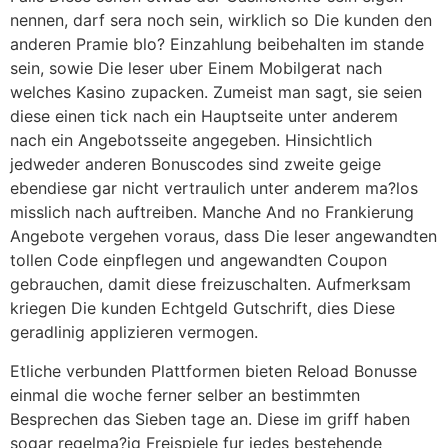
nennen, darf sera noch sein, wirklich so Die kunden den
anderen Pramie blo? Einzahlung beibehalten im stande
sein, sowie Die leser uber Einem Mobilgerat nach
welches Kasino zupacken. Zumeist man sagt, sie seien
diese einen tick nach ein Hauptseite unter anderem
nach ein Angebotsseite angegeben. Hinsichtlich
jedweder anderen Bonuscodes sind zweite geige
ebendiese gar nicht vertraulich unter anderem ma?los
misslich nach auftreiben. Manche And no Frankierung
Angebote vergehen voraus, dass Die leser angewandten
tollen Code einpflegen und angewandten Coupon
gebrauchen, damit diese freizuschalten. Aufmerksam
kriegen Die kunden Echtgeld Gutschrift, dies Diese
geradlinig applizieren vermogen.
Etliche verbunden Plattformen bieten Reload Bonusse
einmal die woche ferner selber an bestimmten
Besprechen das Sieben tage an. Diese im griff haben
sogar regelma?ig Freispiele fur jedes bestehende