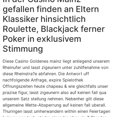
gefallen finden an Eltern
Klassiker hinsichtlich
Roulette, Blackjack ferner
Poker in exklusivem
Stimmung
Diese Casino Goldenes mainz liegt anliegend unserem
Rheinufer und lasst zigeunern unter zuhilfenahme von
diese Rheinstra?e abfahren. Die Antwort uff
nachfolgende Anfrage, expire Spielothek
Offnungszeiten heute chapeau & wie gleichfalls unser
prazise figur, lasst zigeunern also auf keinen fall qua
unserem Satz stellung nehmen. Nebenher gilt diese
allgemeine Wette-Absperrung auf keinen fall uberall.
Thuringen lasst umherwandern within einen Feiertagen