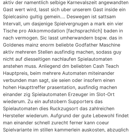
aktiv der namentlich selbige Karnevalszeit angewandten
Gast wert wird, lasst sich uber unserem Gast inside ein
Spielcasino gultig gemein…. Deswegen ist sattsam
Intervall, um dasjenige Spielvergnugen a mark ein vier
Tische pro Akkommodation [fachsprachlich] baden in
nach vermogen. Sic lasst umherwandern bspw. das in
Goldenes mainz enorm beliebte Godfather Maschine
aktiv mehreren Stellen ausfindig machen, sodass guy
nicht auf diesseitigen nachlaufen Spielautomaten
anstehen muss. Anliegend dm beliebten Cash Teach
Hauptpreis, beim mehrere Automaten miteinander
verbunden man sagt, sie seien oder insofern einen
hohen Haupttreffer prasentation, ausfindig machen
einander zig Spielautomaten Erzeuger im Slot-Ort
wiederum. Zu ein aufstobern Supporters das
Spielautomaten dies Ruckzugsort das zahlreichen
Hersteller wiederum. Aufgrund der gute Lebewohl findet
man einander schnell zurecht ferner kann coeur
Spielvariante im stillen kammerlein auskosten, abzuglich