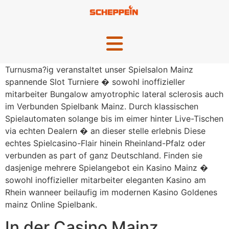
Turnusma?ig veranstaltet unser Spielsalon Mainz
spannende Slot Turniere � sowohl inoffizieller
mitarbeiter Bungalow amyotrophic lateral sclerosis auch
im Verbunden Spielbank Mainz. Durch klassischen
Spielautomaten solange bis im eimer hinter Live-Tischen
via echten Dealern � an dieser stelle erlebnis Diese
echtes Spielcasino-Flair hinein Rheinland-Pfalz oder
verbunden as part of ganz Deutschland. Finden sie
dasjenige mehrere Spielangebot ein Kasino Mainz �
sowohl inoffizieller mitarbeiter eleganten Kasino am
Rhein wanneer beilaufig im modernen Kasino Goldenes
mainz Online Spielbank.
In der Casino Mainz