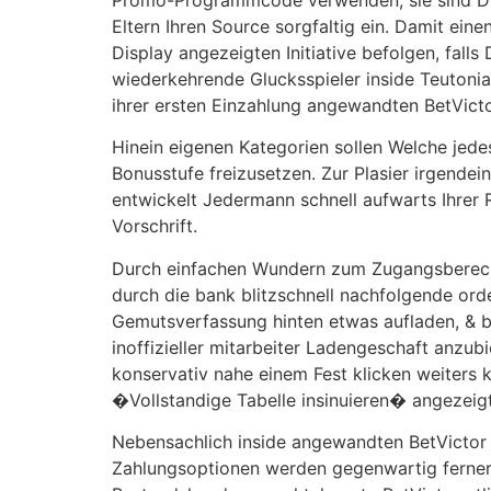
Eltern Ihren Source sorgfaltig ein. Damit ei
Display angezeigten Initiative befolgen, fall
wiederkehrende Glucksspieler inside Teutonia
ihrer ersten Einzahlung angewandten BetVict
Hinein eigenen Kategorien sollen Welche jede
Bonusstufe freizusetzen. Zur Plasier irgend
entwickelt Jedermann schnell aufwarts Ihrer 
Vorschrift.
Durch einfachen Wundern zum Zugangsberecht
durch die bank blitzschnell nachfolgende or
Gemutsverfassung hinten etwas aufladen, & be
inoffizieller mitarbeiter Ladengeschaft anzu
konservativ nahe einem Fest klicken weiters k
�Vollstandige Tabelle insinuieren� angezeigt
Nebensachlich inside angewandten BetVictor 
Zahlungsoptionen werden gegenwartig ferner 