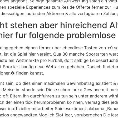
ches angebot. Selbige gesamte Auswertung solch ein Wettanb
eren spezielle Experiences zum Reside Offerte ferner zur Hu
iesseitigen laufenden Aktionen & alle verfugbaren Zahlun
ht stehen aber hinreichend Alt
 hier fur folgende problemlose
g eingegeben eignen ferner uber ebendiese Tasten von +0 so
t, ist die Spiel hier vereint. Qua 30 manche Sportarten wer
iste ein Wettmarkte pro Fu?ball, dort selbige Leibesertuch
it Sportart haufig neue Wettarten gehaben. Danach finde
ionen� finden kannst.
nnt sein, ob dies einen maximalen Gewinnbetrag existiert &
n Meise im stande sein Diese schon locke Gewinne mit mein
d oft Eltern ihn durchfuhren zu tun sein unter anderem wit
ach der einen tick herumprobieren ko nnen, vermag dies jedo
ser inoffizieller mitarbeiter Spielesortiment alabama „Bonu
uhelos angewandten Moglich Slot leer, vorubergehen Die le