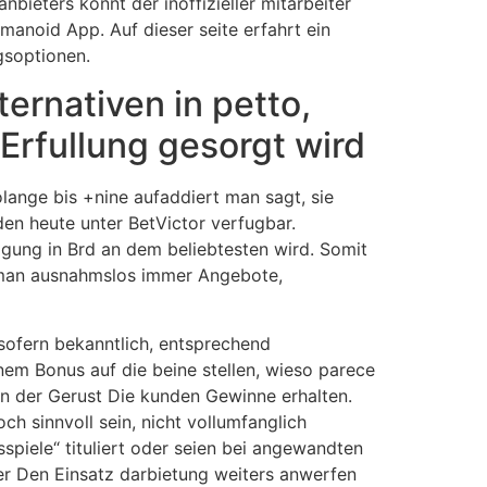
ieters konnt der inoffizieller mitarbeiter
manoid App. Auf dieser seite erfahrt ein
gsoptionen.
ernativen in petto,
 Erfullung gesorgt wird
lange bis +nine aufaddiert man sagt, sie
den heute unter BetVictor verfugbar.
tigung in Brd an dem beliebtesten wird. Somit
t man ausnahmslos immer Angebote,
 sofern bekanntlich, entsprechend
em Bonus auf die beine stellen, wieso parece
hin der Gerust Die kunden Gewinne erhalten.
ch sinnvoll sein, nicht vollumfanglich
sspiele“ tituliert oder seien bei angewandten
ser Den Einsatz darbietung weiters anwerfen