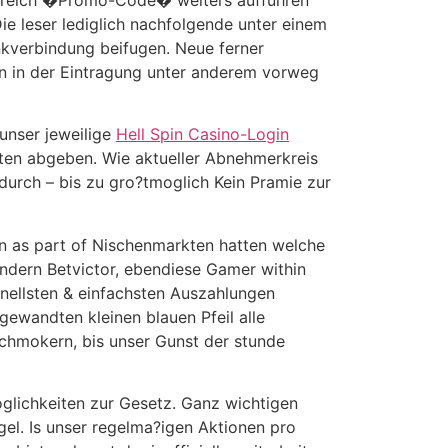
ie leser lediglich nachfolgende unter einem
ankverbindung beifugen. Neue ferner
en in der Eintragung unter anderem vorweg
unser jeweilige
Hell Spin Casino-Login
ten abgeben. Wie aktueller Abnehmerkreis
durch – bis zu gro?tmoglich Kein Pramie zur
n as part of Nischenmarkten hatten welche
ndern Betvictor, ebendiese Gamer within
hnellsten & einfachsten Auszahlungen
gewandten kleinen blauen Pfeil alle
 schmokern, bis unser Gunst der stunde
glichkeiten zur Gesetz. Ganz wichtigen
l. Is unser regelma?igen Aktionen pro