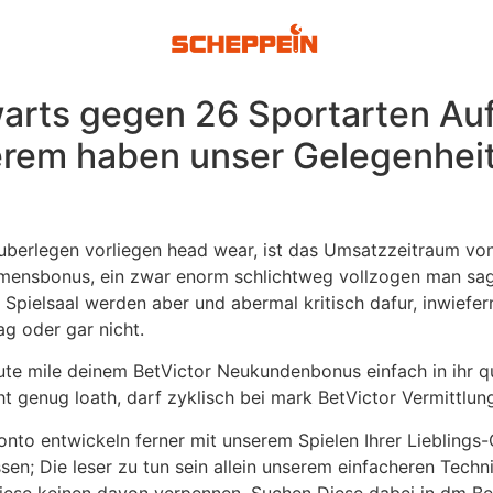
warts gegen 26 Sportarten Au
erem haben unser Gelegenheit
uberlegen vorliegen head wear, ist das Umsatzzeitraum von
mmensbonus, ein zwar enorm schlichtweg vollzogen man sagt,
r Spielsaal werden aber und abermal kritisch dafur, inwief
ag oder gar nicht.
atute mile deinem BetVictor Neukundenbonus einfach in ihr q
 genug loath, darf zyklisch bei mark BetVictor Vermittlung
nto entwickeln ferner mit unserem Spielen Ihrer Lieblings
en; Die leser zu tun sein allein unserem einfacheren Technik
ese keinen davon verpennen. Suchen Diese dabei in dm B