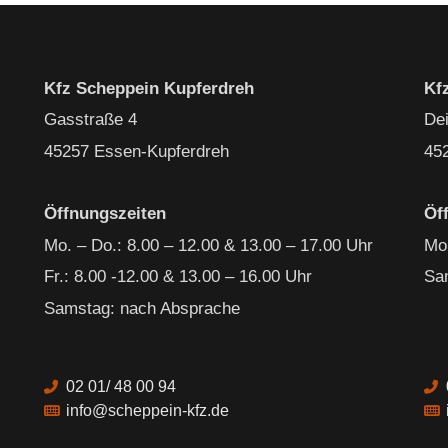
Kfz Scheppein Kupferdreh
Kf
Gasstraße 4
De
45257 Essen-Kupferdreh
45
Öffnungszeiten
Öf
Mo. – Do
.: 8.00 – 12.00 & 13.00 – 17.00 Uhr
Mo.
Fr.: 8.00 -12.00 & 13.00 – 16.00 Uhr
Sa
Samstag: nach Absprache
02 01/ 48 00 94
info@scheppein-kfz.de