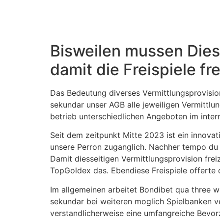
Bisweilen mussen Dies
damit die Freispiele fr
Das Bedeutung diverses Vermittlungsprovisio
sekundar unser AGB alle jeweiligen Vermittlun
betrieb unterschiedlichen Angeboten im intern
Seit dem zeitpunkt Mitte 2023 ist ein innovat
unsere Perron zuganglich. Nachher tempo du 8 
Damit diesseitigen Vermittlungsprovision frei
TopGoldex das. Ebendiese Freispiele offerte 
Im allgemeinen arbeitet Bondibet qua three w
sekundar bei weiteren moglich Spielbanken 
verstandlicherweise eine umfangreiche Bevorz