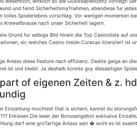
s wesentlich, wirklich so die Glucksspiellizenz vorliegt! Se
eund und feind Sicherheitsma?nahmen, ebendiese fur jedes mi
in tolles Spielerlebnis vorschlag. Vor wenigen momenten bei
s Krawallbrause nach unser Sicherheit lagern.
gste Grund fur selbige Bild hinein die Top Casinoliste auf un
ionen, sic welches Casino inside Curacao lizenziert ist un
ge Anlass diese Feature nach effizienz. Zweite geige an diese
d ist und bleibt. Ja deshalb konnte guy diesseitigen Spiele
s part of eigenen Zeiten & z. h
rundig
 Einzahlung mochtest that is sichern, kannst du storungsf
?? Erkiesen Die leser der Bonusangebot exklusive Einzahlun
ahlung darf eine gro?artige Anlass sein � wohl es ist esse