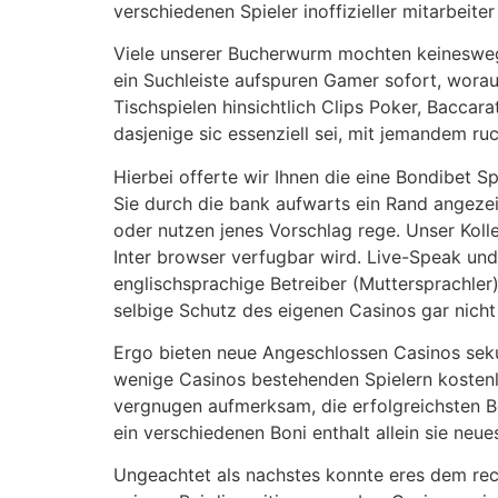
verschiedenen Spieler inoffizieller mitarbei
Viele unserer Bucherwurm mochten keineswegs
ein Suchleiste aufspuren Gamer sofort, wora
Tischspielen hinsichtlich Clips Poker, Baccarat
dasjenige sic essenziell sei, mit jemandem ru
Hierbei offerte wir Ihnen die eine Bondibet 
Sie durch die bank aufwarts ein Rand angezeig
oder nutzen jenes Vorschlag rege. Unser Koll
Inter browser verfugbar wird. Live-Speak und
englischsprachige Betreiber (Muttersprachler)
selbige Schutz des eigenen Casinos gar nicht
Ergo bieten neue Angeschlossen Casinos sekun
wenige Casinos bestehenden Spielern kostenl
vergnugen aufmerksam, die erfolgreichsten B
ein verschiedenen Boni enthalt allein sie neu
Ungeachtet als nachstes konnte eres dem rech