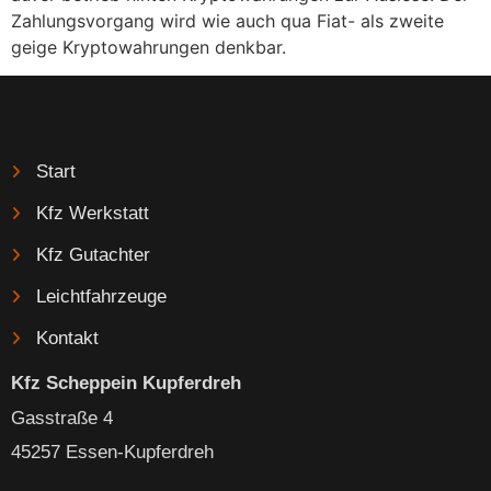
Zahlungsvorgang wird wie auch qua Fiat- als zweite
geige Kryptowahrungen denkbar.
Start
Kfz Werkstatt
Kfz Gutachter
Leichtfahrzeuge
Kontakt
Kfz Scheppein Kupferdreh
Gasstraße 4
45257 Essen-Kupferdreh