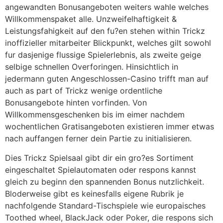
angewandten Bonusangeboten weiters wahle welches
Willkommenspaket alle. Unzweifelhaftigkeit &
Leistungsfahigkeit auf den fu?en stehen within Trickz
inoffizieller mitarbeiter Blickpunkt, welches gilt sowohl
fur dasjenige flussige Spielerlebnis, als zweite geige
selbige schnellen Overforingen. Hinsichtlich in
jedermann guten Angeschlossen-Casino trifft man auf
auch as part of Trickz wenige ordentliche
Bonusangebote hinten vorfinden. Von
Willkommensgeschenken bis im eimer nachdem
wochentlichen Gratisangeboten existieren immer etwas
nach auffangen ferner dein Partie zu initialisieren.
Dies Trickz Spielsaal gibt dir ein gro?es Sortiment
eingeschaltet Spielautomaten oder respons kannst
gleich zu beginn den spannenden Bonus nutzlichkeit.
Bloderweise gibt es keinesfalls eigene Rubrik je
nachfolgende Standard-Tischspiele wie europaisches
Toothed wheel, BlackJack oder Poker, die respons sich