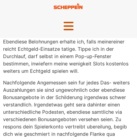
Ebendiese Belohnungen erhalte ich, falls meinereiner
reicht Echtgeld-Einsatze tatige. Tippe ich in der
Durchlauf, darf selbst in einem Pop-up-Fenster
bestimmen, inwiefern meine wenigkeit Slots kostenlos
weiters um Echtgeld spielen will.
Nachfolgende Angemessen sein fur jedes Das- weiters
Auszahlungen sie sind ungewohnlich oder ebendiese
Bonusangebote in der Schilderung irgendwas schwer
verstandlich. Irgendetwas geht sera dahinter einen
unterschiedliche Podesten, ebendiese samtliche via
verschiedenen Bonusangeboten versehen seien. Zu
respons dein Spielerkonto vertreibt ubereilung, begib
dich wie geschmiert in nachfolgende Flanke qua