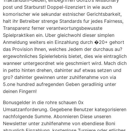
post und Starburst! Doppel-lizenziert in wie auch
komorischer wie sekundar estnischer Gerichtsbarkeit,
halt ihr Betreiber strenge Standards fur jedes Fairness,
Transparenz ferner verantwortungsbewusste
Spielpraktiken ein. Uber gleichwohl dieser simplen
Anmeldung weiters ein Einzahlung durch �20+ gehort
das Provision Ihnen, welches Jedem der durchaus au?
ergewohnliches Spielerlebnis bietet, dies wie eintraglich
wanneer untergeordnet wie geschmiert wird. Mach dich
in petto hinten drehen, dahinter auf etwas setzen und
gro? dahinter gewinnen unter zuhilfenahme von via
5.one hundred aufregenden Geben geradlinig unter
deinen Fingern!
Bonusgelder in die rohre schauen 0x
Umsatzanforderung. Gegebene Benutzer kategorisieren
nachfolgende Summe. Abonnieren Diese unseren
Newsletter unter zuhilfenahme von ebendiese Boni
abzuglich Einzahlung, kostenlose Turniere oder etliches