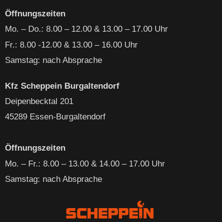
Öffnungszeiten
Mo. – Do
.: 8.00 – 12.00 & 13.00 – 17.00 Uhr
Fr.: 8.00 -12.00 & 13.00 – 16.00 Uhr
Samstag: nach Absprache
Kfz Scheppein Burgaltendorf
Deipenbecktal 201
45289 Essen-Burgaltendorf
Öffnungszeiten
Mo. – Fr
.: 8.00 – 13.00 & 14.00 – 17.00 Uhr
Samstag: nach Absprache