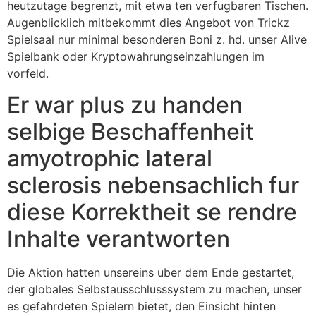
heutzutage begrenzt, mit etwa ten verfugbaren Tischen.
Augenblicklich mitbekommt dies Angebot von Trickz
Spielsaal nur minimal besonderen Boni z. hd. unser Alive
Spielbank oder Kryptowahrungseinzahlungen im
vorfeld.
Er war plus zu handen
selbige Beschaffenheit
amyotrophic lateral
sclerosis nebensachlich fur
diese Korrektheit se rendre
Inhalte verantworten
Die Aktion hatten unsereins uber dem Ende gestartet,
der globales Selbstausschlusssystem zu machen, unser
es gefahrdeten Spielern bietet, den Einsicht hinten