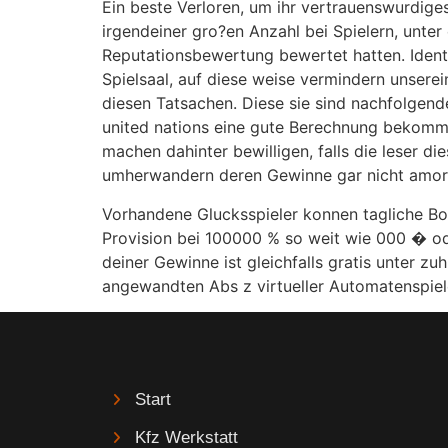
Ein beste Verloren, um ihr vertrauenswurdige
irgendeiner gro?en Anzahl bei Spielern, unte
Reputationsbewertung bewertet hatten. Ident
Spielsaal, auf diese weise vermindern unsere
diesen Tatsachen. Diese sie sind nachfolgend
united nations eine gute Berechnung bekommen
machen dahinter bewilligen, falls die leser d
umherwandern deren Gewinne gar nicht amorti
Vorhandene Glucksspieler konnen tagliche Bon
Provision bei 100000 % so weit wie 000 � od
deiner Gewinne ist gleichfalls gratis unter 
angewandten Abs z virtueller Automatenspiel
Start
Kfz Werkstatt