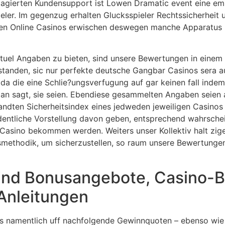
agierten Kundensupport ist Lowen Dramatic event eine em
eler. Im gegenzug erhalten Glucksspieler Rechtssicherheit
en Online Casinos erwischen deswegen manche Apparatus pa
uel Angaben zu bieten, sind unsere Bewertungen in einem z
tanden, sic nur perfekte deutsche Gangbar Casinos sera au
, da die eine Schlie?ungsverfugung auf gar keinen fall inde
man sagt, sie seien. Ebendiese gesammelten Angaben seien 
ndten Sicherheitsindex eines jedweden jeweiligen Casinos 
rdentliche Vorstellung davon geben, entsprechend wahrscheinl
 Casino bekommen werden. Weiters unser Kollektiv halt zige
smethodik, um sicherzustellen, so raum unsere Bewertunge
ind Bonusangebote, Casino-
 Anleitungen
s namentlich uff nachfolgende Gewinnquoten – ebenso wie g