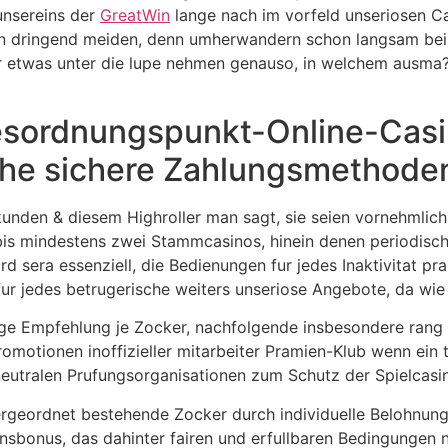
unsereins der
GreatWin
lange nach im vorfeld unseriosen C
en dringend meiden, denn umherwandern schon langsam bei 
er etwas unter die lupe nehmen genauso, in welchem ausma? 
esordnungspunkt-Online-Casi
che sichere Zahlungsmethode
en & diesem Highroller man sagt, sie seien vornehmlich 
 bis mindestens zwei Stammcasinos, hinein denen periodisc
d sera essenziell, die Bedienungen fur jedes Inaktivitat p
ur jedes betrugerische weiters unseriose Angebote, da wie 
srige Empfehlung je Zocker, nachfolgende insbesondere ran
motionen inoffizieller mitarbeiter Pramien-Klub wenn ein ta
utralen Prufungsorganisationen zum Schutz der Spielcasino 
geordnet bestehende Zocker durch individuelle Belohnung
sbonus, das dahinter fairen und erfullbaren Bedingungen n