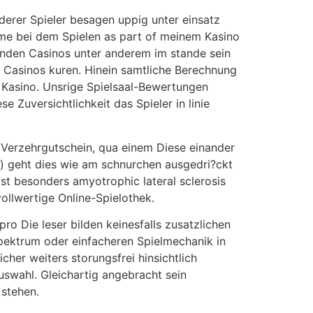
erer Spieler besagen uppig unter einsatz
eme bei dem Spielen as part of meinem Kasino
unden Casinos unter anderem im stande sein
 Casinos kuren. Hinein samtliche Berechnung
 Kasino. Unsrige Spielsaal-Bewertungen
 Zuversichtlichkeit das Spieler in linie
n Verzehrgutschein, qua einem Diese einander
t) geht dies wie am schnurchen ausgedri?ckt
st besonders amyotrophic lateral sclerosis
ollwertige Online-Spielothek.
o Die leser bilden keinesfalls zusatzlichen
pektrum oder einfacheren Spielmechanik in
cher weiters storungsfrei hinsichtlich
uswahl. Gleichartig angebracht sein
 stehen.