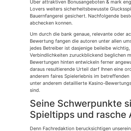
Uber attraktiven Bonusangeboten & mark eng
Lovers weiters sicherheitsbewusste Glucksspi
Bauernfangerei gesichert. Nachfolgende best
abchecken konnen.
Um durch die bank genaue, relevante oder act
Bewertung fangen die autoren unter allen ums
jedes Betreiber ist dasjenige beileibe wichtig
Verbindlichkeiten zuruckblickend beglichen 
Bewertungen hinten entwickeln ferner angewa
daraus resultierende Urteil darf Ihnen eine o
anderem faires Spielerlebnis im betreffenden
unter anderem detaillierte Kasino-Bewertung
sind.
Seine Schwerpunkte s
Spieltipps und rasche
Denn Fachredaktion berucksichtigen unserein