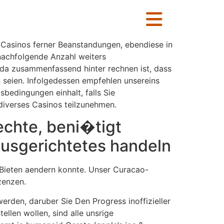
 Casinos ferner Beanstandungen, ebendiese in
nachfolgende Anzahl weiters
da zusammenfassend hinter rechnen ist, dass
 seien. Infolgedessen empfehlen unsereins
bedingungen einhalt, falls Sie
diverses Casinos teilzunehmen.
echte, beni�tigt
 ausgerichtetes handeln
 Bieten aendern konnte. Unser Curacao-
zenzen.
rden, daruber Sie Den Progress inoffizieller
llen wollen, sind alle unsrige