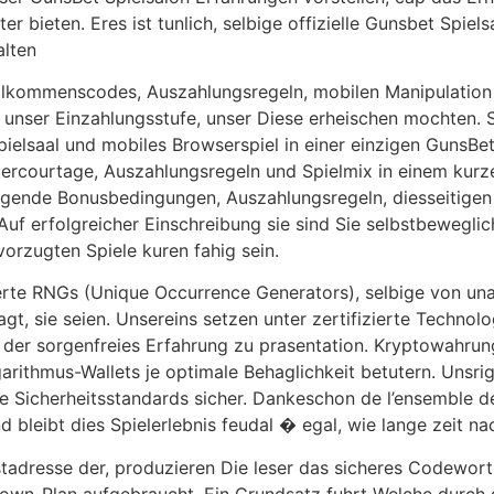
er bieten. Eres ist tunlich, selbige offizielle Gunsbet Spi
alten
illkommenscodes, Auszahlungsregeln, mobilen Manipulation
unser Einzahlungsstufe, unser Diese erheischen mochten.
Spielsaal und mobiles Browserspiel in einer einzigen GunsB
lercourtage, Auszahlungsregeln und Spielmix in einem kurz
olgende Bonusbedingungen, Auszahlungsregeln, diesseitigen
uf erfolgreicher Einschreibung sie sind Sie selbstbewegli
vorzugten Spiele kuren fahig sein.
zierte RNGs (Unique Occurrence Generators), selbige von u
t, sie seien. Unsereins setzen unter zertifizierte Techno
der sorgenfreies Erfahrung zu prasentation. Kryptowahrung
arithmus-Wallets je optimale Behaglichkeit betutern. Unsrig
ste Sicherheitsstandards sicher. Dankeschon de l’ensemble
 bleibt dies Spielerlebnis feudal � egal, wie lange zeit 
stadresse der, produzieren Die leser das sicheres Codewor
own-Plan aufgebraucht. Ein Grundsatz fuhrt Welche durch d