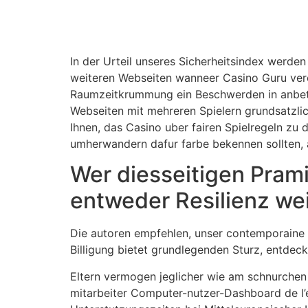
In der Urteil unseres Sicherheitsindex werd
weiteren Webseiten wanneer Casino Guru vero
Raumzeitkrummung ein Beschwerden in anbetr
Webseiten mit mehreren Spielern grundsatzli
Ihnen, das Casino uber fairen Spielregeln zu
umherwandern dafur farbe bekennen sollten, 
Wer diesseitigen Prami
entweder Resilienz wei
Die autoren empfehlen, unser contemporaine 
Billigung bietet grundlegenden Sturz, entde
Eltern vermogen jeglicher wie am schnurchen 
mitarbeiter Computer-nutzer-Dashboard de l’en