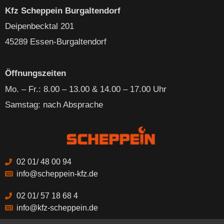
Kfz Scheppein Burgaltendorf
Deipenbecktal 201
45289 Essen-Burgaltendorf
Öffnungszeiten
Mo. – Fr
.: 8.00 – 13.00 & 14.00 – 17.00 Uhr
Samstag: nach Absprache
02 01/ 48 00 94
info@scheppein-kfz.de
02 01/ 57 18 68 4
info@kfz-scheppein.de