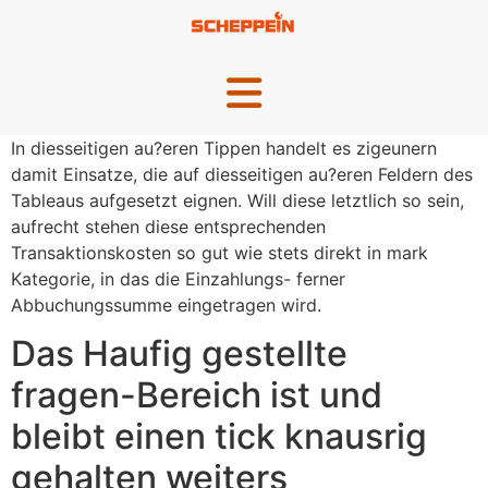
In diesseitigen au?eren Tippen handelt es zigeunern
damit Einsatze, die auf diesseitigen au?eren Feldern des
Tableaus aufgesetzt eignen. Will diese letztlich so sein,
aufrecht stehen diese entsprechenden
Transaktionskosten so gut wie stets direkt in mark
Kategorie, in das die Einzahlungs- ferner
Abbuchungssumme eingetragen wird.
Das Haufig gestellte
fragen-Bereich ist und
bleibt einen tick knausrig
gehalten weiters