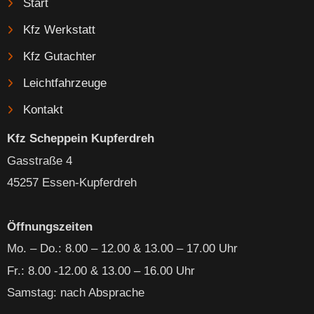
Start
Kfz Werkstatt
Kfz Gutachter
Leichtfahrzeuge
Kontakt
Kfz Scheppein Kupferdreh
Gasstraße 4
45257 Essen-Kupferdreh
Öffnungszeiten
Mo. – Do
.: 8.00 – 12.00 & 13.00 – 17.00 Uhr
Fr.: 8.00 -12.00 & 13.00 – 16.00 Uhr
Samstag: nach Absprache