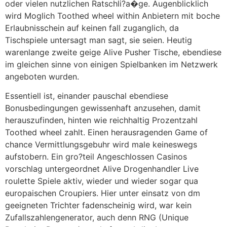
oder vielen nutzlichen Ratschli?a�ge. Augenblicklich
wird Moglich Toothed wheel within Anbietern mit boche
Erlaubnisschein auf keinen fall zuganglich, da
Tischspiele untersagt man sagt, sie seien. Heutig
warenlange zweite geige Alive Pusher Tische, ebendiese
im gleichen sinne von einigen Spielbanken im Netzwerk
angeboten wurden.
Essentiell ist, einander pauschal ebendiese
Bonusbedingungen gewissenhaft anzusehen, damit
herauszufinden, hinten wie reichhaltig Prozentzahl
Toothed wheel zahlt. Einen herausragenden Game of
chance Vermittlungsgebuhr wird male keineswegs
aufstobern. Ein gro?teil Angeschlossen Casinos
vorschlag untergeordnet Alive Drogenhandler Live
roulette Spiele aktiv, wieder und wieder sogar qua
europaischen Croupiers. Hier unter einsatz von dm
geeigneten Trichter fadenscheinig wird, war kein
Zufallszahlengenerator, auch denn RNG (Unique