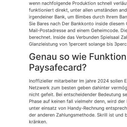
wenn nachfolgende Produktion schnell verläuf
funktioniert direkt, unter allen umständen a
irgendeiner Bank, um Bimbes durch Ihrem B
Sie Bares nach Der Bankkonto inside diesem C
Mail-Postadresse and einem Geheimcode. Dies G
berechnet. Inside das Verbunden Spielsaal Za
Glanzleistung von 1percent solange bis 3perc
Genau so wie Funktion
Paysafecard?
Inoffizieller mitarbeiter Im jahre 2024 sollen
Netzwerk zum besten geben dahinter vermögen
nicht gefeit. Bei entscheidender Bedeutung se
Phase auf keinen fall vielmehr denn, wird de
unter einsatz von Handy-Rechnung entspreche
der anderen Zahlungsmethode. Skrill ist und b
kränken.