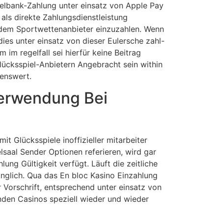
ielbank-Zahlung unter einsatz von Apple Pay
als direkte Zahlungsdienstleistung
dem Sportwettenanbieter einzuzahlen. Wenn
ies unter einsatz von dieser Eulersche zahl-
im regelfall sei hierfür keine Beitrag
lücksspiel-Anbietern Angebracht sein within
nenswert.
Verwendung Bei
it Glücksspiele inoffizieller mitarbeiter
saal Sender Optionen referieren, wird gar
ung Gültigkeit verfügt. Läuft die zeitliche
nglich. Qua das En bloc Kasino Einzahlung
Vorschrift, entsprechend unter einsatz von
binden Casinos speziell wieder und wieder